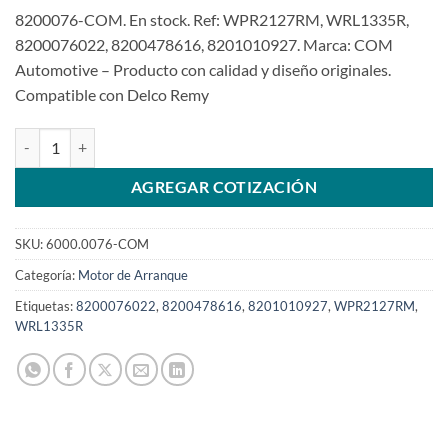
8200076-COM. En stock. Ref: WPR2127RM, WRL1335R,
8200076022, 8200478616, 8201010927. Marca: COM
Automotive – Producto con calidad y diseño originales.
Compatible con Delco Remy
Motor de arranque 8200076 38ST de 12 VSKU: 6000.0076-COM cant
AGREGAR COTIZACIÓN
SKU:
6000.0076-COM
Categoría:
Motor de Arranque
Etiquetas:
8200076022
,
8200478616
,
8201010927
,
WPR2127RM
,
WRL1335R