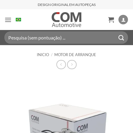
Saltar
DESIGN ORIGINAL EM AUTOPEÇAS
al
contenido
Buscar
por:
INICIO
/
MOTOR DE ARRANQUE