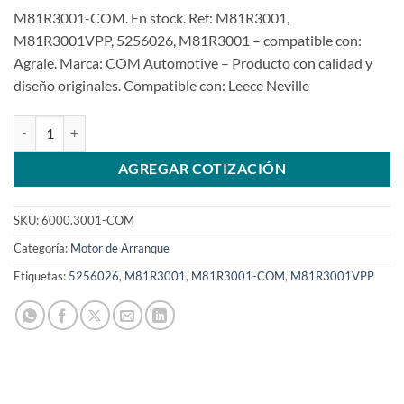
M81R3001-COM. En stock. Ref: M81R3001,
M81R3001VPP, 5256026, M81R3001 – compatible con:
Agrale. Marca: COM Automotive – Producto con calidad y
diseño originales. Compatible con: Leece Neville
Motor de arranque 24V 10T M81R3001 Volare Fotton VW Cummins I
AGREGAR COTIZACIÓN
SKU:
6000.3001-COM
Categoría:
Motor de Arranque
Etiquetas:
5256026
,
M81R3001
,
M81R3001-COM
,
M81R3001VPP