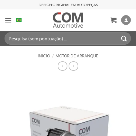
Saltar
DESIGN ORIGINAL EM AUTOPEÇAS
al
contenido
Buscar
por:
INICIO
/
MOTOR DE ARRANQUE