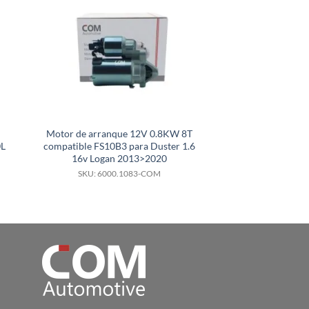
Motor de arranque 12V 0.8KW 8T
Motor de arranq
0L
compatible FS10B3 para Duster 1.6
0001231026 New 
16v Logan 2013>2020
G7
SKU: 6000.1083-COM
SKU: 6000.