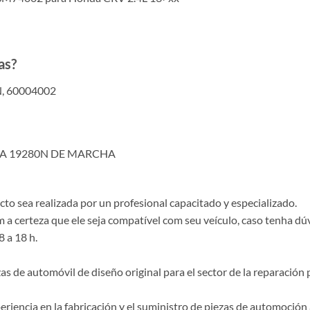
as?
, 60004002
UBA 19280N DE MARCHA
o sea realizada por un profesional capacitado y especializado.
a certeza que ele seja compatível com seu veículo, caso tenha dú
8 a 18 h.
de automóvil de diseño original para el sector de la reparación p
riencia en la fabricación y el suministro de piezas de automoción 