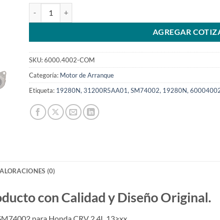
Motor de arranque 12V 9T compatible con SM74002 para Ho
AGREGAR COTIZ
SKU:
6000.4002-COM
Categoría:
Motor de Arranque
Etiqueta:
19280N, 31200R5AA01, SM74002, 19280N, 6000400
ALORACIONES (0)
to con Calidad y Diseño Original.
 SM74002 para Honda CRV 2.4L 13>xx