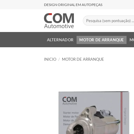
Saltar
DESIGN ORIGINAL EM AUTOPEÇAS
al
contenido
Buscar
por:
ALTERNADOR
MOTOR DE ARRANQUE
M
INICIO
/
MOTOR DE ARRANQUE