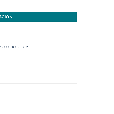
nda CRV 2.4L 13>xxSKU: 6000.4002-COM cantidad
ACIÓN
2, 6000.4002-COM