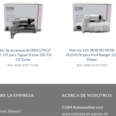
tor de arranque de 0001179527
Marcha 12V 3KW 9D M93R
 13T para Tiguan R Line 350 TSI
35259170 para Ford Ranger 3.
2.0 Turbo
Diesel
SKU: 6000.9527-COM
SKU: 6000.9170-COM
RE LA EMPRESA
ACERCA DE NOSOTROS:
COM Automotive
está
enes Sómos?
especializada en partes de