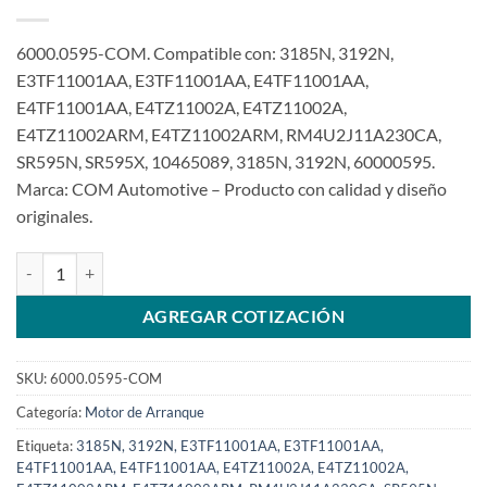
6000.0595-COM. Compatible con: 3185N, 3192N,
E3TF11001AA, E3TF11001AA, E4TF11001AA,
E4TF11001AA, E4TZ11002A, E4TZ11002A,
E4TZ11002ARM, E4TZ11002ARM, RM4U2J11A230CA,
SR595N, SR595X, 10465089, 3185N, 3192N, 60000595.
Marca: COM Automotive – Producto con calidad y diseño
originales.
Motor de arranque 12V 9T 1.4Kw compatible con E3TF11001 para F
AGREGAR COTIZACIÓN
SKU:
6000.0595-COM
Categoría:
Motor de Arranque
Etiqueta:
3185N, 3192N, E3TF11001AA, E3TF11001AA,
E4TF11001AA, E4TF11001AA, E4TZ11002A, E4TZ11002A,