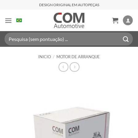
Saltar
DESIGN ORIGINAL EM AUTOPEÇAS
al
contenido
Buscar
por:
INICIO
/
MOTOR DE ARRANQUE