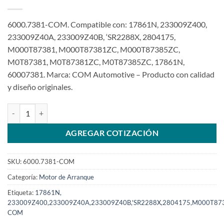
6000.7381-COM. Compatible con: 17861N, 233009Z400,
233009Z40A, 233009Z40B, ‘SR2288X, 2804175,
M000T87381, M000T87381ZC, M000T87385ZC,
M0T87381, M0T87381ZC, M0T87385ZC, 17861N,
60007381. Marca: COM Automotive – Producto con calidad
y diseño originales.
Motor de arranque 12V 10T 1.4Kw M000T87381 para Nissan Frontie
AGREGAR COTIZACIÓN
SKU:
6000.7381-COM
Categoría:
Motor de Arranque
Etiqueta:
17861N,
233009Z400,233009Z40A,233009Z40B,'SR2288X,2804175,M000T8
COM