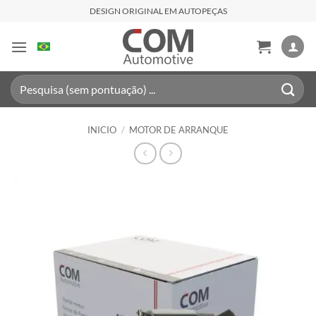
Saltar
DESIGN ORIGINAL EM AUTOPEÇAS
al
contenido
Buscar
por:
INICIO
/
MOTOR DE ARRANQUE