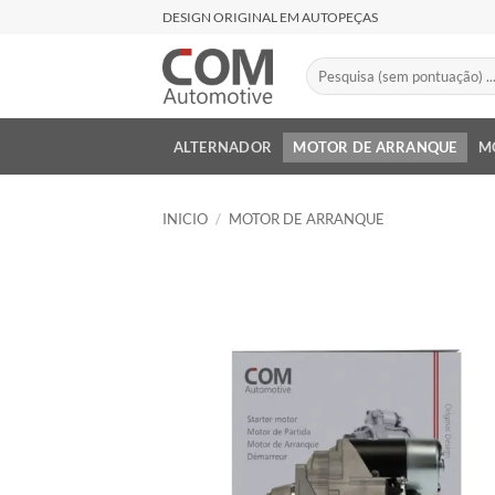
Saltar
DESIGN ORIGINAL EM AUTOPEÇAS
al
contenido
Buscar
por:
ALTERNADOR
MOTOR DE ARRANQUE
M
INICIO
/
MOTOR DE ARRANQUE