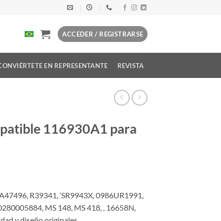
ACCEDER / REGISTRARSE
CONVIÉRTETE EN REPRESENTANTE
REVISTA
patible 116930A1 para
A47496, R39341, ‘SR9943X, 0986UR1991,
280005884, MS 148, MS 418, , 16658N,
d y diseño originales.