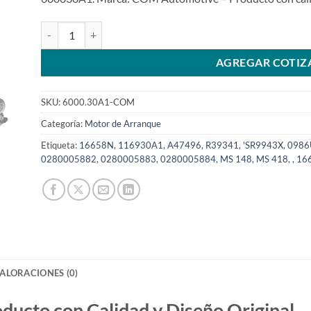
Motor de arranque 12V 13T compatible 116930A1 para Ford 
AGREGAR COTIZ
SKU:
6000.30A1-COM
Categoría:
Motor de Arranque
Etiqueta:
16658N, 116930A1, A47496, R39341, 'SR9943X, 098
0280005882, 0280005883, 0280005884, MS 148, MS 418, , 1
ALORACIONES (0)
to con Calidad y Diseño Original.