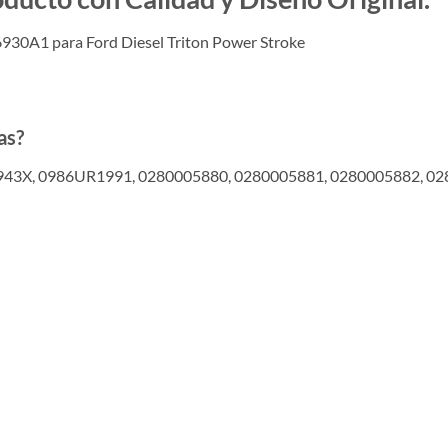
930A1 para Ford Diesel Triton Power Stroke
as?
943X, 0986UR1991, 0280005880, 0280005881, 0280005882, 028