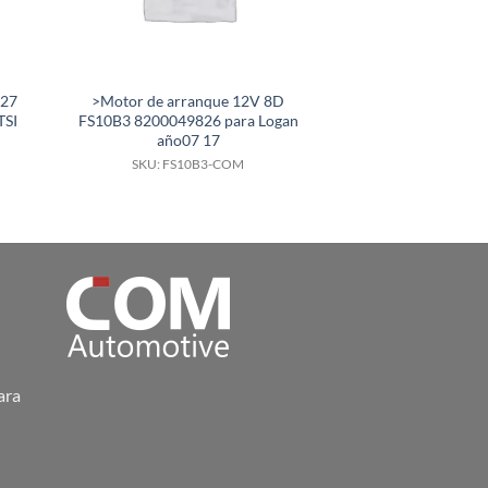
527
>Motor de arranque 12V 8D
Motor de arranqu
TSI
FS10B3 8200049826 para Logan
de 12V 14T para
año07 17
GX3
SKU: FS10B3-COM
SKU: 6000.
ara