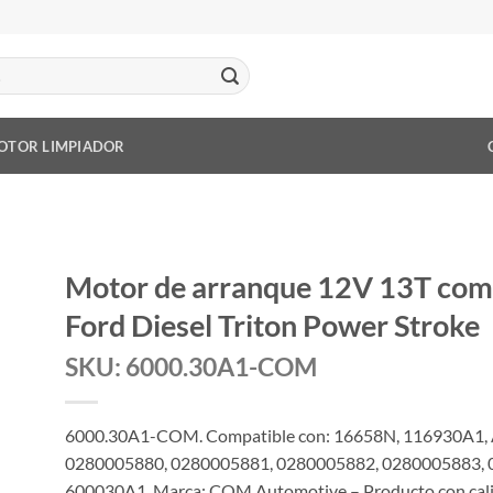
OTOR LIMPIADOR
Motor de arranque 12V 13T com
Ford Diesel Triton Power Stroke
SKU: 6000.30A1-COM
6000.30A1-COM. Compatible con: 16658N, 116930A1, 
0280005880, 0280005881, 0280005882, 0280005883, 0
600030A1. Marca: COM Automotive – Producto con calida