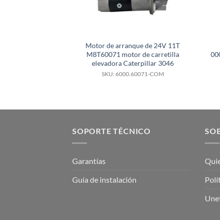
Motor de arranque de 24V 11T
M8T60071 motor de carretilla
00
elevadora Caterpillar 3046
SKU: 6000.60071-COM
SOPORTE TÉCNICO
SOB
Garantías
Qui
Guía de instalación
Polí
Unet