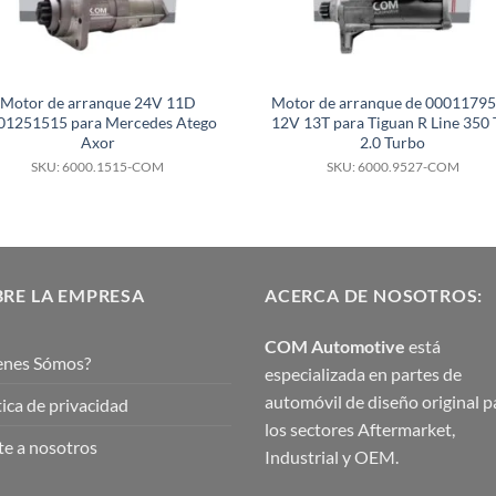
Motor de arranque 24V 11D
Motor de arranque de 0001179
01251515 para Mercedes Atego
12V 13T para Tiguan R Line 350 
Axor
2.0 Turbo
SKU: 6000.1515-COM
SKU: 6000.9527-COM
RE LA EMPRESA
ACERCA DE NOSOTROS:
COM Automotive
está
enes Sómos?
especializada en partes de
automóvil de diseño original p
tica de privacidad
los sectores Aftermarket,
e a nosotros
Industrial y OEM.