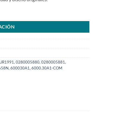
Diesel Triton Power StrokeSKU: 6000.30A1-COM cantidad
ACIÓN
6UR1991, 0280005880, 0280005881,
6658N, 600030A1, 6000.30A1-COM