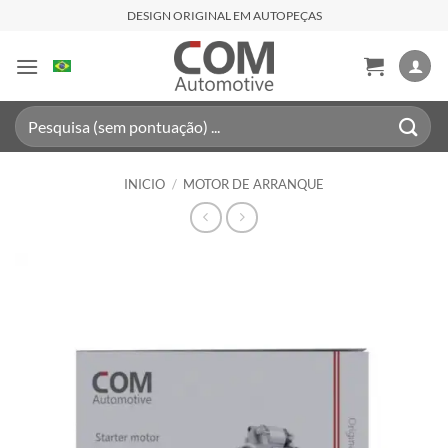
Saltar
DESIGN ORIGINAL EM AUTOPEÇAS
al
contenido
Buscar
por:
INICIO
/
MOTOR DE ARRANQUE