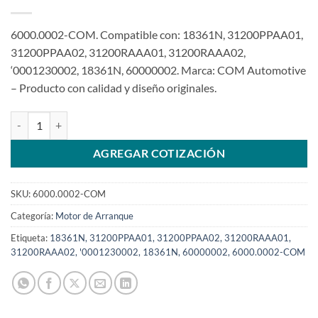
6000.0002-COM. Compatible con: 18361N, 31200PPAA01,
31200PPAA02, 31200RAAA01, 31200RAAA02,
‘0001230002, 18361N, 60000002. Marca: COM Automotive
– Producto con calidad y diseño originales.
Motor de arranque 12V 11T 3.0Kw compatible con 0001230002 para
AGREGAR COTIZACIÓN
SKU:
6000.0002-COM
Categoría:
Motor de Arranque
Etiqueta:
18361N, 31200PPAA01, 31200PPAA02, 31200RAAA01,
31200RAAA02, '0001230002, 18361N, 60000002, 6000.0002-COM