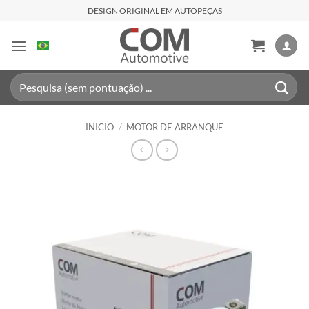
Saltar
DESIGN ORIGINAL EM AUTOPEÇAS
al
contenido
Buscar
por:
INICIO
/
MOTOR DE ARRANQUE