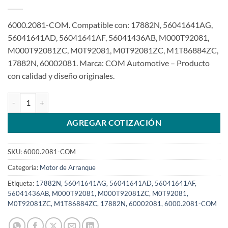
6000.2081-COM. Compatible con: 17882N, 56041641AG,
56041641AD, 56041641AF, 56041436AB, M000T92081,
M000T92081ZC, M0T92081, M0T92081ZC, M1T86884ZC,
17882N, 60002081. Marca: COM Automotive – Producto
con calidad y diseño originales.
Motor de arranque 12V 10T compatible con 1,2Kw M0T92081 para J
AGREGAR COTIZACIÓN
SKU:
6000.2081-COM
Categoría:
Motor de Arranque
Etiqueta:
17882N, 56041641AG, 56041641AD, 56041641AF,
56041436AB, M000T92081, M000T92081ZC, M0T92081,
M0T92081ZC, M1T86884ZC, 17882N, 60002081, 6000.2081-COM