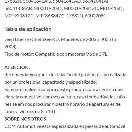
17882N, 56041641AG, 56041641AD, 56041641AF,
56041436AB, M000T92081, M000T92081ZC, M0T92081,
M0T92081ZC, M1T86884ZC, 17882N, 60002081
Tabla de aplicación
Jeep Liberty (Cherokee KJ): Modelos de 2003 a 2005 (o
2008).
Tipo de motor: Compatible con motores V6 de 3,7L
ATENCIÓN:
Recomendamos que la instalación del producto sea realizada
por un profesional capacitado y especializado.
Somente realize a compra deste produto com a certeza que
ele seja compatível com seu veículo, caso tenha dúvidas, não
hesite em nos procurar. Nuestro horario de apertura es de
lunes a viernes de 8 a 18 h.
SOBRE NOSOTROS:
COM Automotive está especializada en piezas de automóvil