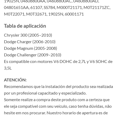
19025N, 04608800AA, 04608800AC, 04608800AD,
04801651AA, 61107, SS784, M000T21171, M0T21171ZC,
M0T22071, M0T32671, 19025N, 60001171
Tabla de aplicación
Chrysler 300 (2005–2010)
Dodge Charger (2006-2010)
Dodge Magnum (2005-2008)
Dodge Challenger (2009–2010)
Es compatible con motores V6 DOHC de 2,7L y V6 SOHC de
3,5L
ATENCIÓN:
Recomendamos que la instalación del producto sea realizada
por un profesional capacitado y especializado.
Somente realize a compra deste produto com a certeza que
ele seja compatível com seu veículo, caso tenha dúvidas, não
hesite em nos procurar. Nuestro horario de apertura es de