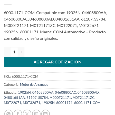
6000.1171-COM. Compatible con: 19025N, 04608800AA,
04608800AC, 04608800AD, 04801651AA, 61107, SS784,
M000T21171, M0T21171ZC, M0T22071, M0T32671,
19025N, 60001171. Marca: COM Automotive – Producto
con calidad y diseño originales.
Motor de arranque 12V 10T compatible con 1.2Kw M000T21171 par
AGREGAR COTIZACIÓN
SKU:
6000.1171-COM
Categoría:
Motor de Arranque
Etiqueta:
19025N, 04608800AA, 04608800AC, 04608800AD,
04801651AA, 61107, SS784, M000T21171, M0T21171ZC,
M0T22071, M0T32671, 19025N, 60001171, 6000.1171-COM