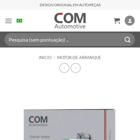
Saltar
DESIGN ORIGINAL EM AUTOPEÇAS
al
contenido
Buscar
por:
INICIO
/
MOTOR DE ARRANQUE