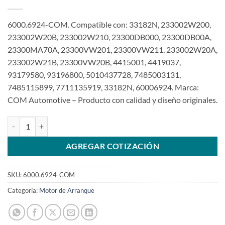
6000.6924-COM. Compatible con: 33182N, 233002W200,
233002W20B, 233002W210, 23300DB000, 23300DB00A,
23300MA70A, 23300VW201, 23300VW211, 233002W20A,
233002W21B, 23300VW20B, 4415001, 4419037,
93179580, 93196800, 5010437728, 7485003131,
7485115899, 7711135919, 33182N, 60006924. Marca:
COM Automotive – Producto con calidad y diseño originales.
Motor de arranque 12V 9T 2.8Kw compatible con 2506924 para Nis
AGREGAR COTIZACIÓN
SKU:
6000.6924-COM
Categoría:
Motor de Arranque