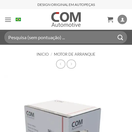
Saltar
DESIGN ORIGINAL EM AUTOPEÇAS
al
contenido
Buscar
por:
INICIO
/
MOTOR DE ARRANQUE