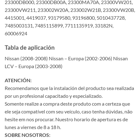
23300DB000, 23300DB00A, 23300MA70A, 23300VW201,
23300VW211, 233002W20A, 233002W21B, 23300VW20B,
4415001, 4419037, 93179580, 93196800, 5010437728,
7485003131, 7485115899, 7711135919, 33182N,
60006924
Tabla de aplicación
Nissan (2008-2008) Nissan – Europa (2002-2006) Nissan
LCV – Europa (2003-2008)
ATENCIÓN:
Recomendamos que la instalación del producto sea realizada
por un profesional capacitado y especializado.
Somente realize a compra deste produto com a certeza que
ele seja compatível com seu veículo, caso tenha dúvidas, não
hesite em nos procurar. Nuestro horario de apertura es de
lunes a viernes de 8 a 18 h.
SOBRE NOSOTROS: