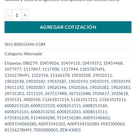
Alternador 24V 70A 19020346 3935531 FiatAllis Komatsu Cargador
AGREGAR COTIZACIÓN
SKU:
8000.0346-COM
Categoría:
Alternador
Etiquetas:
0R8279
,
10459026
,
10459110
,
10459371
,
10459468
,
1077977
,
1117897
,
1117900
,
1117944
,
1305787H91
,
1316278H91
,
1322156
,
1516637R
,
19010108
,
19010111
,
19010148
,
19010182
,
19010185
,
19010193
,
19010195
,
19010199
,
19011192
,
19020307
,
19020346
,
19020366
,
19020382
,
19020383
,
2871C201
,
3251135
,
3675174RX
,
3675226RX
,
3920617
,
3920618
,
3935531
,
4000590
,
51261017214
,
51261017215
,
51261019215
,
6008253120
,
6008253150
,
6008253151
,
6008253160
,
6008253161
,
6008253210
,
6008253261
,
6008613111
,
6735816230
,
9154060280
,
9154150280
,
A0091540602
,
A009154060280
,
A0091541502
,
A009154150280
,
F042300062
,
R1316278H91
,
T002000003
,
ZEN 43003