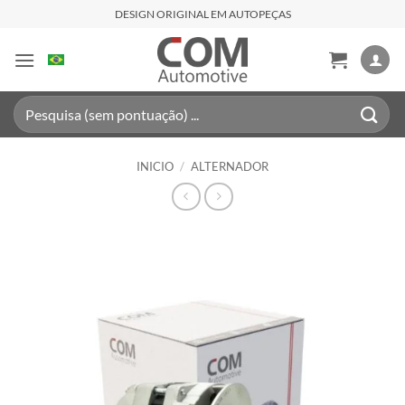
Saltar
DESIGN ORIGINAL EM AUTOPEÇAS
al
contenido
Buscar
por:
INICIO
/
ALTERNADOR