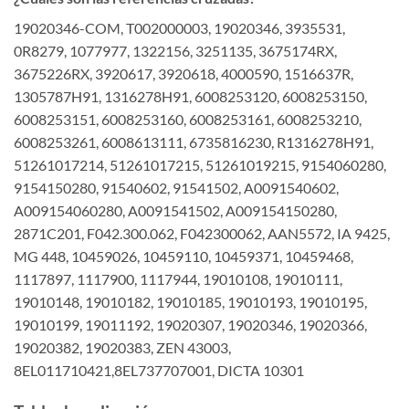
19020346-COM, T002000003, 19020346, 3935531,
0R8279, 1077977, 1322156, 3251135, 3675174RX,
3675226RX, 3920617, 3920618, 4000590, 1516637R,
1305787H91, 1316278H91, 6008253120, 6008253150,
6008253151, 6008253160, 6008253161, 6008253210,
6008253261, 6008613111, 6735816230, R1316278H91,
51261017214, 51261017215, 51261019215, 9154060280,
9154150280, 91540602, 91541502, A0091540602,
A009154060280, A0091541502, A009154150280,
2871C201, F042.300.062, F042300062, AAN5572, IA 9425,
MG 448, 10459026, 10459110, 10459371, 10459468,
1117897, 1117900, 1117944, 19010108, 19010111,
19010148, 19010182, 19010185, 19010193, 19010195,
19010199, 19011192, 19020307, 19020346, 19020366,
19020382, 19020383, ZEN 43003,
8EL011710421,8EL737707001, DICTA 10301