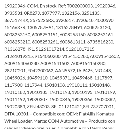
19020346-COM. En stock. Ref: T002000003, 19020346,
3935531, 0R8279, 1077977, 1322156, 3251135,
3675174RX, 3675226RX, 3920617, 3920618, 4000590,
1516637R, 1305787H91, 1316278H91, 6008253120,
6008253150, 6008253151, 6008253160, 6008253161
6008253210, 6008253261, 6008613111, 6735816230,
R1316278H91, 51261017214, 51261017215,
51261019215, 9154060280, 9154150280, A0091540602,
A009154060280, A0091541502, A009154150280,
2871C201, F042300062, AAN5572, IA 9425, MG 448,
10459026, 10459110, 10459371, 10459468, 1117897,
1117900, 1117944, 19010108, 19010111, 19010148,
19010182, 19010185, 19010193, 19010195, 19010199,
19011192, 19020307, 19020346, 19020366, 19020382,
19020383, ZEN 43003, 8EL011710421,8EL737707001,
DITA 10301 – Compatible con: OEM: FiatAllis Komatsu
Wheel Loader. Marca: COM Automotive – Producto con
calidad y diseño originales. Compatible con Delco Remy