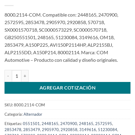
8000.2114-COM. Compatible con: 2448165, 2470900,
2572595, 2853478, 2905970, 2920858, 570718,
SX0001570718, SC0000573229, SC0000570718,
GB250551501, 248165, 51230084, 3149616, OM18,
2853479, A150P225, AVI150P2114HP, ALP2155BJ,
ALP2155DD, A150P214, 80002114. Marca: COM
Automotive – Producto con calidad y diseño originales.
Alternador de 24V 180A polea rigida compatible AVI150P2114HP p
AGREGAR COTIZACIÓN
SKU:
8000.2114-COM
Categoría:
Alternador
Etiquetas:
0551501
,
2448165
,
2470900
,
248165
,
2572595
,
2853478
,
2853479
,
2905970
,
2920858
,
3149616
,
51230084
,