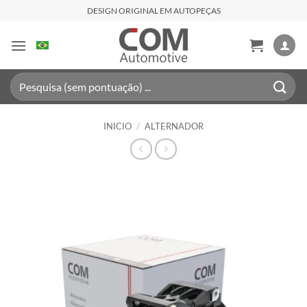
Saltar
DESIGN ORIGINAL EM AUTOPEÇAS
al
contenido
Buscar
por:
INICIO
/
ALTERNADOR