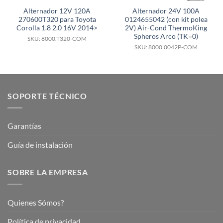
Alternador 12V 120A
Alternador 24V 100A
270600T320 para Toyota
0124655042 (con kit polea
Corolla 1.8 2.0 16V 2014>
2V) Air-Cond ThermoKing
Spheros Arco (TK=0)
SKU: 8000.T320-COM
SKU: 8000.0042P-COM
SOPORTE TÉCNICO
Garantías
Guía de instalación
SOBRE LA EMPRESA
Quienes Sómos?
Política de privacidad