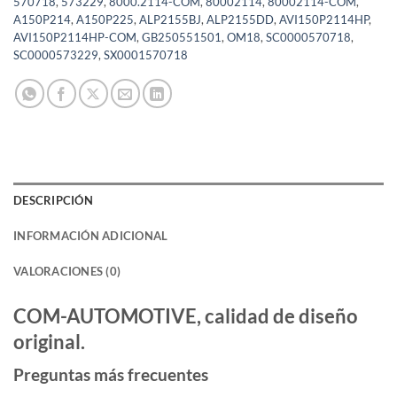
570718
,
573229
,
8000.2114-COM
,
80002114
,
80002114-COM
,
A150P214
,
A150P225
,
ALP2155BJ
,
ALP2155DD
,
AVI150P2114HP
,
AVI150P2114HP-COM
,
GB250551501
,
OM18
,
SC0000570718
,
SC0000573229
,
SX0001570718
DESCRIPCIÓN
INFORMACIÓN ADICIONAL
VALORACIONES (0)
COM-AUTOMOTIVE, calidad de diseño
original.
Preguntas más frecuentes