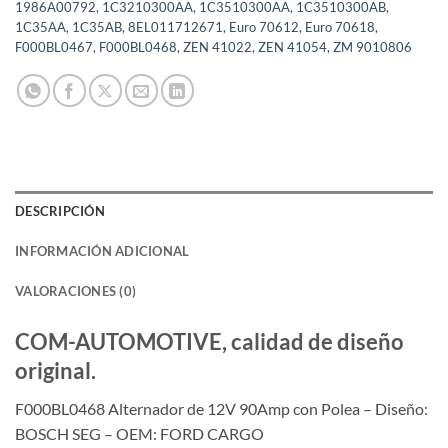
1986A00792
,
1C3210300AA
,
1C3510300AA
,
1C3510300AB
,
1C35AA
,
1C35AB
,
8EL011712671
,
Euro 70612
,
Euro 70618
,
F000BL0467
,
F000BL0468
,
ZEN 41022
,
ZEN 41054
,
ZM 9010806
DESCRIPCIÓN
INFORMACIÓN ADICIONAL
VALORACIONES (0)
COM-AUTOMOTIVE, calidad de diseño
original.
F000BL0468 Alternador de 12V 90Amp con Polea – Diseño:
BOSCH SEG – OEM: FORD CARGO