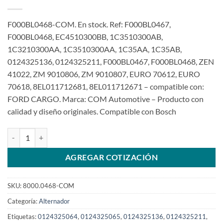
F000BL0468-COM. En stock. Ref: F000BL0467,
F000BL0468, EC4510300BB, 1C3510300AB,
1C3210300AA, 1C3510300AA, 1C35AA, 1C35AB,
0124325136, 0124325211, F000BL0467, F000BL0468, ZEN
41022, ZM 9010806, ZM 9010807, EURO 70612, EURO
70618, 8EL011712681, 8EL011712671 – compatible con:
FORD CARGO. Marca: COM Automotive – Producto con
calidad y diseño originales. Compatible con Bosch
Alternador 12V 90A F000BL0468 F000BL0467 para Ford Cargo 815
AGREGAR COTIZACIÓN
SKU:
8000.0468-COM
Categoría:
Alternador
Etiquetas:
0124325064
,
0124325065
,
0124325136
,
0124325211
,