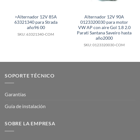
>Alternador 12V 85A
Alternador 12V 90A
63321340 para Strada
0123320030 para motor
año96 00
VW AP con aire Gol 1.8 2.0
Parati Santana Saveiro hasta
SKU: 63321340-COM
año2000
SKU: 0123320030-COM
SOPORTE TÉCNICO
Garantías
Guía de instalación
SOBRE LA EMPRESA