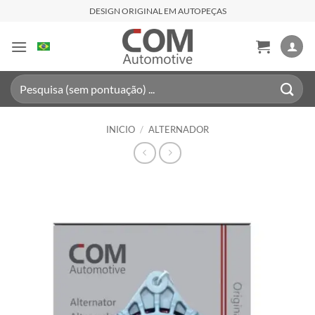
Saltar
DESIGN ORIGINAL EM AUTOPEÇAS
al
contenido
Buscar
por:
INICIO
/
ALTERNADOR