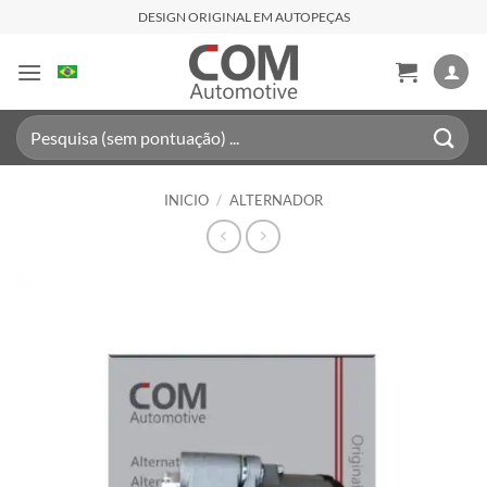
Saltar
DESIGN ORIGINAL EM AUTOPEÇAS
al
contenido
Buscar
por:
INICIO
/
ALTERNADOR