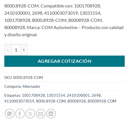
8000.8928-COM. Compatible con: 1001708928,
2410100001, 2698, 4110003073019, 13031554,
1001708928, 8000.8928-COM, 80008928-COM,
80008928. Marca: COM Automotive – Producto con calidad
y diseño original.
Alternador 1001708928 compatible 12V 70A para WeichaiSKU: 800
AGREGAR COTIZACIÓN
SKU:
8000.8928-COM
Categoría:
Alternador
Etiquetas:
1001708928
,
13031554
,
2410100001
,
2698
,
4110003073019
,
8000.8928-COM
,
80008928
,
80008928-COM