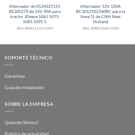
Alternador de 0124325155
Alternador 12V 120A
RE205273 de 14V 90A para
BC1012102160RC para la
tractor JDeere 5065 5075
línea TL de CNH New
5085 5095 5
Holland
SKU: 8000.5155-COM
SKU: 8000.2160-COM
SOPORTE TÉCNICO
Garantías
Guía de instalación
SOBRE LA EMPRESA
Quienes Sómos?
Política de privacidad