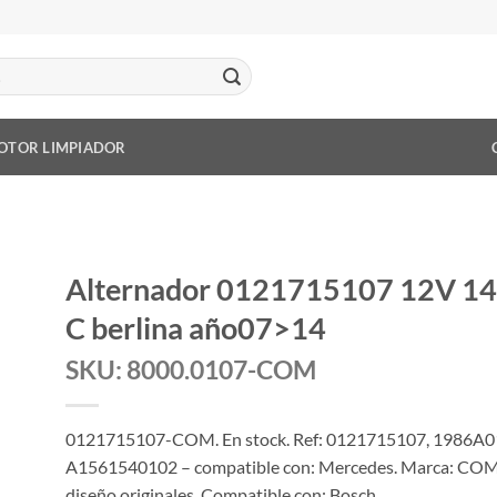
OTOR LIMPIADOR
Alternador 0121715107 12V 14
C berlina año07>14
SKU: 8000.0107-COM
0121715107-COM. En stock. Ref: 0121715107, 1986A0
A1561540102 – compatible con: Mercedes. Marca: COM 
diseño originales. Compatible con: Bosch