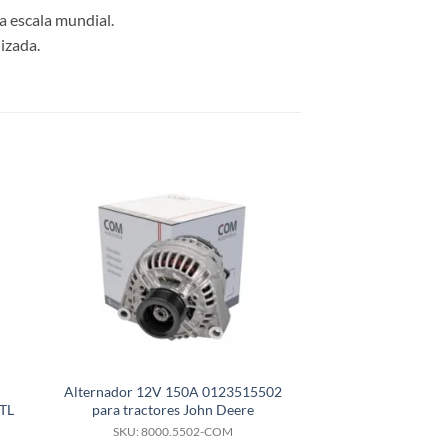
a escala mundial.
izada.
Alternador 12V 150A 0123515502
Alternador 12V 85
TL
para tractores John Deere
Strada a
SKU: 8000.5502-COM
SKU: 8000.