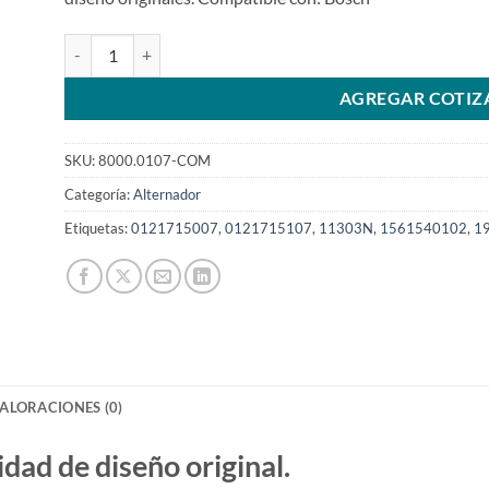
Alternador 0121715107 12V 140A para Mercedes Clase C be
AGREGAR COTIZ
SKU:
8000.0107-COM
Categoría:
Alternador
Etiquetas:
0121715007
,
0121715107
,
11303N
,
1561540102
,
1
ALORACIONES (0)
d de diseño original.