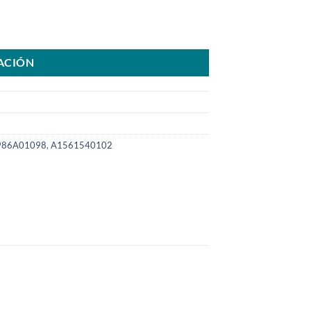
rlina año07>14SKU: 8000.0107-COM cantidad
ACIÓN
986A01098
,
A1561540102