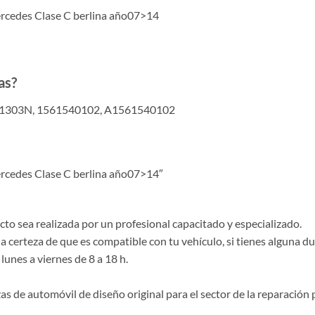
cedes Clase C berlina año07>14
as?
11303N, 1561540102, A1561540102
cedes Clase C berlina año07>14″
o sea realizada por un profesional capacitado y especializado.
la certeza de que es compatible con tu vehículo, si tienes alguna 
lunes a viernes de 8 a 18 h.
de automóvil de diseño original para el sector de la reparación p