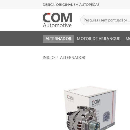
Saltar
DESIGN ORIGINAL EM AUTOPEÇAS
al
contenido
Buscar
por:
ALTERNADOR
MOTOR DE ARRANQUE
M
INICIO
/
ALTERNADOR