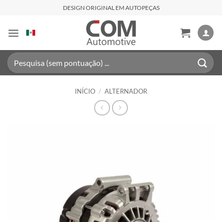
Skip
DESIGN ORIGINAL EM AUTOPEÇAS
to
content
Pesquisar
por:
INÍCIO
/
ALTERNADOR