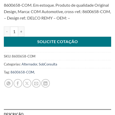
8600658-COM. Em estoque. Produto de qualidade Original
Design, Marca: COM Automotive, cross-ref.: 8600658-COM,
– Design ref.: DELCO REMY – OEM: –
Alternator 12V 175Amp 8600658 18SeriesSKU: 8600658-COM quant
SOLICITE COTAÇÃO
SKU:
8600658-COM
Categorias:
Alternador
,
SobConsulta
Tag:
8600658-COM,
DESCRIÇÃO