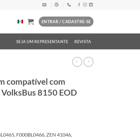
ENTRAR / CADASTRE-SE
SEJA UM REPRESENTANTE
REVISTA
m compatível com
 VolksBus 8150 EOD
L0465, F000BL0466, ZEN 41046,