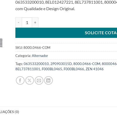
063533200010, 8EL012427221, 8EL737811001, 800004
com Qualidade e Design Original.
Alternador 12V 90A 8PK 58,8mm compatível com F000BL04
SOLICITE COT
SKU:
8000.0466-COM
Categoria:
Alternador
Tags:
063533200010
,
2P0903015D
,
8000.0466-COM
,
8000046
8EL737811001
,
F000BL0465
,
F000BL0466
,
ZEN 41046
LIAÇÕES (0)