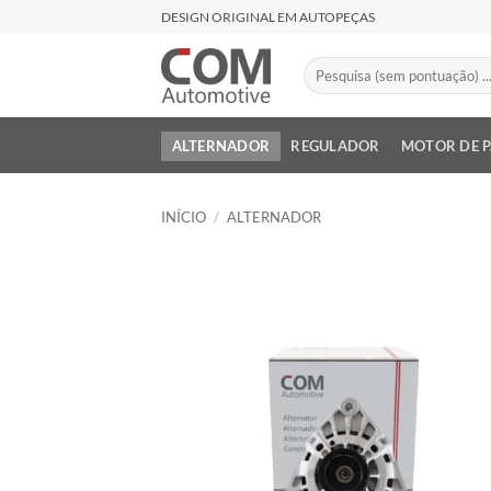
Skip
DESIGN ORIGINAL EM AUTOPEÇAS
to
content
Pesquisar
por:
ALTERNADOR
REGULADOR
MOTOR DE 
INÍCIO
/
ALTERNADOR