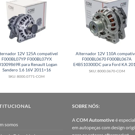
ternador 12V 125A compatível
Alternador 12V 110A compatív
F000BL07YP F000BL07YX
F000BL0670 F000BL067A
31009869R para Renault Logan
E4B510300DC para Ford KA 20
Sandero 1.6 16V 2011>16
SKU: 8000.0670-COM
SKU: 8000.0771-COM
TITUCIONAL
SOBRE NÓS:
A
COM Automotive
é especial
m somos
em autopeças com design origi
para os setores aftermarket,