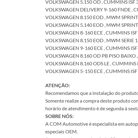
VOLKSWAGEN 5.150 OD , CUMMINS ISF 3.8 
VOLKSWAGEN DELIVERY 9-160 FNDE , CUMM
VOLKSWAGEN 8.150 EOD , MWM SPRINT EUR
VOLKSWAGEN 5.140 EOD , MWM SPRINT EUR
VOLKSWAGEN 8-160 ECE , CUMMINS ISF 3.8
VOLKSWAGEN 8.150 EOD , MWM SERIE 12, 
VOLKSWAGEN 9-160 ECE , CUMMINS ISF 3.8
VOLKSWAGEN 8.160 OD PB PISO BAIXO , CU
VOLKSWAGEN 8.160 ODS LE , CUMMINS ISF 
VOLKSWAGEN 5-150 ECE , CUMMINS ISF 3.8
ATENÇÃO:
Recomendamos que a instalação do produto se
Somente realize a compra deste produto com 
horário de atendimento é de segunda à sexta
SOBRE NÓS:
A COM Automotive é especialista em autopeça
especiais OEM.