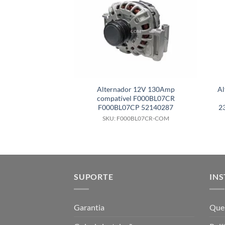
Alternador 12V 130Amp
Al
compatível F000BL07CR
F000BL07CP 52140287
2
SKU: F000BL07CR-COM
SUPORTE
INS
Garantia
Que