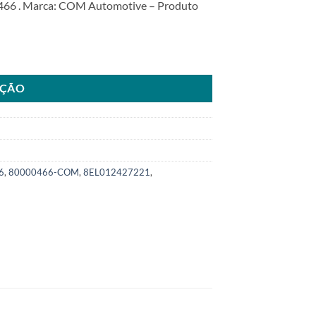
66 . Marca: COM Automotive – Produto
66 2P0903015D para VolksBus 8150 EOD 2008>SKU: 8000.0466-COM q
AÇÃO
6
,
80000466-COM
,
8EL012427221
,