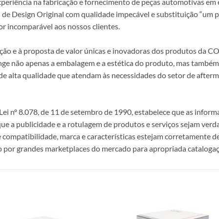
periência na fabricação e fornecimento de peças automotivas em e
s de Design Original com qualidade impecável e substituição “um p
r incomparável aos nossos clientes.
epção e à proposta de valor únicas e inovadoras dos produtos da
ange não apenas a embalagem e a estética do produto, mas também a
alta qualidade que atendam às necessidades do setor de afterma
i nº 8.078, de 11 de setembro de 1990, estabelece que as infor
 que a publicidade e a rotulagem de produtos e serviços sejam ver
e compatibilidade, marca e características estejam corretamente de
 por grandes marketplaces do mercado para apropriada catalogaç