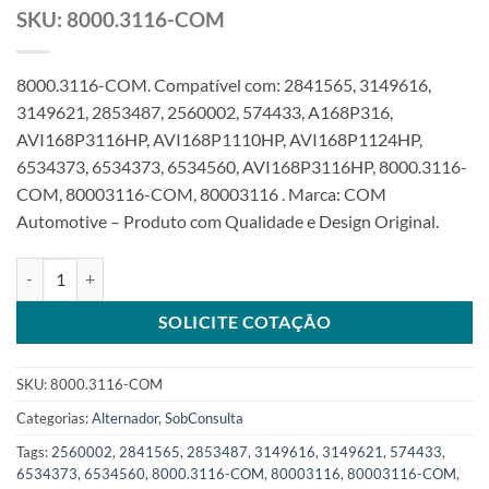
SKU: 8000.3116-COM
8000.3116-COM. Compatível com: 2841565, 3149616,
3149621, 2853487, 2560002, 574433, A168P316,
AVI168P3116HP, AVI168P1110HP, AVI168P1124HP,
6534373, 6534373, 6534560, AVI168P3116HP, 8000.3116-
COM, 80003116-COM, 80003116 . Marca: COM
Automotive – Produto com Qualidade e Design Original.
Alternador 24V 180/210A 10PK polia roda livre compatível AVI16
SOLICITE COTAÇÃO
SKU:
8000.3116-COM
Categorias:
Alternador
,
SobConsulta
Tags:
2560002
,
2841565
,
2853487
,
3149616
,
3149621
,
574433
,
6534373
,
6534560
,
8000.3116-COM
,
80003116
,
80003116-COM
,