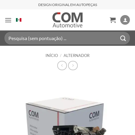
Skip
DESIGN ORIGINAL EM AUTOPEÇAS
to
content
Pesquisar
por:
INÍCIO
/
ALTERNADOR