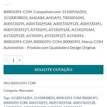
8000.0391-COM. Compatível com: 3110055AZ01,
31100R3RE01, AHGA84, AHGA91, T002001045,
A005TJ0291, A005TJ0291AE, A005TJ0291ZE, A005TJ0391,
A005TJ0391ZT, A5TJ0291, A5TJ0291AE, A5TJ0291AM,
A5TJ0291ZE, A5TJ0391, A5TJ0391ZT, A5TJ0391,
8000.0391-COM, 80000391-COM, 80000391. Marca: COM
Automotive – Produto com Qualidade e Design Original.
Alternador 12V 75A 5Pk Lin compatível com A5TJ0391 para Honda 
SOLICITE COTAÇÃO
SKU:
8000.0391-COM
Categoria:
Alternador
Tags:
3110055AZ01
,
31100R3RE01
,
8000.0391-COM
,
80000391
,
80000391-COM
,
A005TJ0291
,
A005TJ0291AE
,
A005TJ0291ZE
,