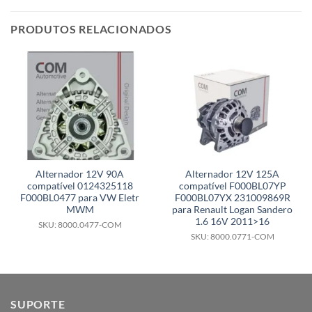
PRODUTOS RELACIONADOS
Alternador 12V 90A
Alternador 12V 125A
compatível 0124325118
compatível F000BL07YP
F000BL0477 para VW Eletr
F000BL07YX 231009869R
MWM
para Renault Logan Sandero
1.6 16V 2011>16
SKU: 8000.0477-COM
SKU: 8000.0771-COM
SUPORTE