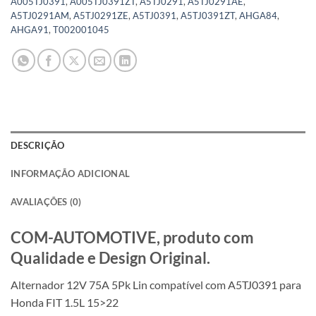
A005TJ0391
,
A005TJ0391ZT
,
A5TJ0291
,
A5TJ0291AE
,
A5TJ0291AM
,
A5TJ0291ZE
,
A5TJ0391
,
A5TJ0391ZT
,
AHGA84
,
AHGA91
,
T002001045
DESCRIÇÃO
INFORMAÇÃO ADICIONAL
AVALIAÇÕES (0)
COM-AUTOMOTIVE, produto com
Qualidade e Design Original.
Alternador 12V 75A 5Pk Lin compatível com A5TJ0391 para
Honda FIT 1.5L 15>22