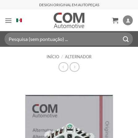
Skip
DESIGN ORIGINAL EM AUTOPEÇAS
to
content
Pesquisar
por:
INÍCIO
/
ALTERNADOR