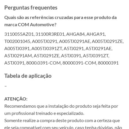
Perguntas frequentes
Quais são as referências cruzadas para esse produto da
marca COM Automotive?
3110055AZ01, 31100R3RE01, AHGA84, AHGA91,
T002001045, A005TJ0291, A005TJ0291AE, A005TJ0291ZE,
A005TJ0391, A005TJ0391ZT, A5TJ0291, A5TJ0291AE,
A5TJ0291AM, A5TJ0291ZE, A5TJ0391, A5TJ0391ZT,
A5TJ0391, 8000.0391-COM, 80000391-COM, 80000391
Tabela de aplicação
–
ATENÇÃO:
Recomendamos que a instalação do produto seja feita por
um profissional treinado e especializado.
Somente realize a compra deste produto com a certeza que
ele seja compatível com seu veículo, caso tenha dúvidas, não