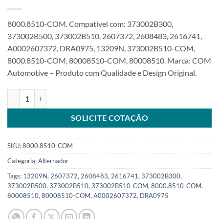
8000.8510-COM. Compatível com: 373002B300,
373002B500, 373002B510, 2607372, 2608483, 2616741,
A0002607372, DRA0975, 13209N, 373002B510-COM,
8000.8510-COM, 80008510-COM, 80008510. Marca: COM
Automotive – Produto com Qualidade e Design Original.
Alternador 12V 90A 6PK compatível com 373002B510 para Hyunda
SOLICITE COTAÇÃO
SKU:
8000.8510-COM
Categoria:
Alternador
Tags:
13209N
,
2607372
,
2608483
,
2616741
,
373002B300
,
373002B500
,
373002B510
,
373002B510-COM
,
8000.8510-COM
,
80008510
,
80008510-COM
,
A0002607372
,
DRA0975