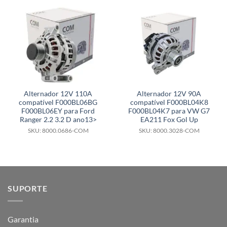
Alternador 12V 110A
Alternador 12V 90A
compatível F000BL06BG
compatível F000BL04K8
F000BL06EY para Ford
F000BL04K7 para VW G7
Ranger 2.2 3.2 D ano13>
EA211 Fox Gol Up
SKU: 8000.0686-COM
SKU: 8000.3028-COM
SUPORTE
Garantia