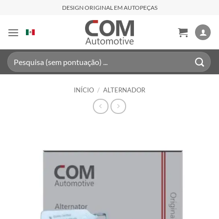
Skip
DESIGN ORIGINAL EM AUTOPEÇAS
to
content
Pesquisar
por:
INÍCIO
/
ALTERNADOR