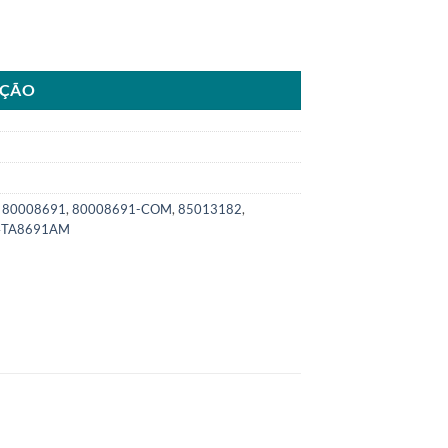
r290 B7RSKU: 8000.8691-COM quantidade
AÇÃO
,
80008691
,
80008691-COM
,
85013182
,
4TA8691AM