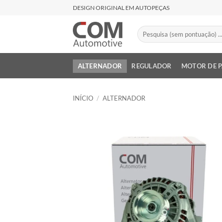
Skip
DESIGN ORIGINAL EM AUTOPEÇAS
to
content
Pesquisar
por:
ALTERNADOR
REGULADOR
MOTOR DE 
INÍCIO
/
ALTERNADOR