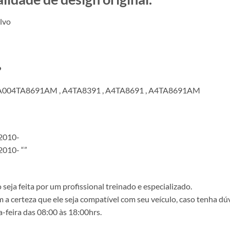
lvo
?
 A004TA8691AM , A4TA8391 , A4TA8691 , A4TA8691AM
2010-
010- “”
ja feita por um profissional treinado e especializado.
a certeza que ele seja compatível com seu veículo, caso tenha dú
-feira das 08:00 às 18:00hrs.