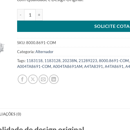
Alternador 24V 120A compatível A004TA8691 para Volvo B
SOLICITE COT
SKU:
8000.8691-COM
Categoria:
Alternador
Tags:
1183118
,
1183128
,
20238N
,
21289223
,
8000.8691-COM
A004TA8691-COM
,
A004TA8691AM
,
A4TA8391
,
A4TA8691
,
A
LIAÇÕES (0)
ade de design original.