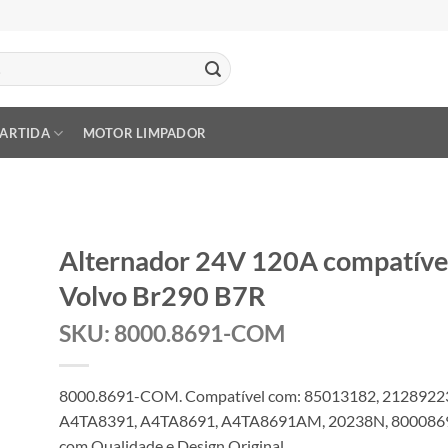
PARTIDA
MOTOR LIMPADOR
Alternador 24V 120A compatív
Volvo Br290 B7R
SKU: 8000.8691-COM
8000.8691-COM. Compatível com: 85013182, 2128922
A4TA8391, A4TA8691, A4TA8691AM, 20238N, 80008691
com Qualidade e Design Original.