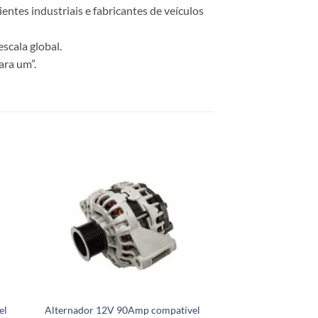
ntes industriais e fabricantes de veículos
scala global.
ara um”.
el
Alternador 12V 90Amp compatível
Alternador 12V 1