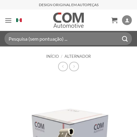
Skip
DESIGN ORIGINAL EM AUTOPEÇAS
to
content
Pesquisar
por:
INÍCIO
/
ALTERNADOR