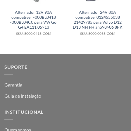
Alternador 12V 90A
Alternador 24V 80A
compatível F000BL0418
compatível 0124555038
F000BL04C0 para VW Gol
21429785 para Volvo D12
G4 EA111 05>13
D13 NH FH ano98>06 8PK
SKU: 8000.0418-COM
SKU: 8000.0038-COM
SUPORTE
Garantia
Guia de instalação
INSTITUCIONAL
Quem somos