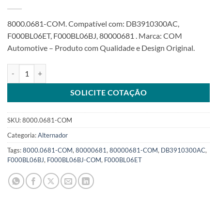
8000.0681-COM. Compatível com: DB3910300AC,
F000BL06ET, F000BL06BJ, 80000681 . Marca: COM
Automotive – Produto com Qualidade e Design Original.
Alternador 12V 110A 7PK compatível F000BL06BJ F000BL06ET para
SOLICITE COTAÇÃO
SKU:
8000.0681-COM
Categoria:
Alternador
Tags:
8000.0681-COM
,
80000681
,
80000681-COM
,
DB3910300AC
,
F000BL06BJ
,
F000BL06BJ-COM
,
F000BL06ET