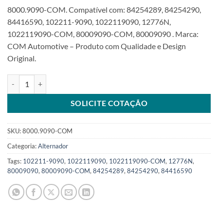
8000.9090-COM. Compatível com: 84254289, 84254290,
84416590, 102211-9090, 1022119090, 12776N,
1022119090-COM, 80009090-COM, 80009090 . Marca:
COM Automotive – Produto com Qualidade e Design
Original.
Alternador 12V 120A compatível com 1022119090 para CaseSKU: 8
SOLICITE COTAÇÃO
SKU:
8000.9090-COM
Categoria:
Alternador
Tags:
102211-9090
,
1022119090
,
1022119090-COM
,
12776N
,
80009090
,
80009090-COM
,
84254289
,
84254290
,
84416590