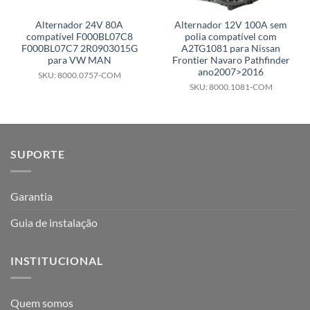
Alternador 24V 80A
Alternador 12V 100A sem
compatível F000BL07C8
polia compatível com
F000BL07C7 2R0903015G
A2TG1081 para Nissan
para VW MAN
Frontier Navaro Pathfinder
ano2007>2016
SKU: 8000.0757-COM
SKU: 8000.1081-COM
SUPORTE
Garantia
Guia de instalação
INSTITUCIONAL
Quem somos