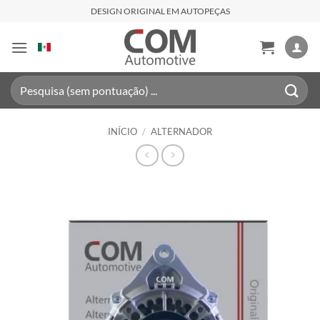
Skip
DESIGN ORIGINAL EM AUTOPEÇAS
to
content
Pesquisar
por:
INÍCIO
/
ALTERNADOR