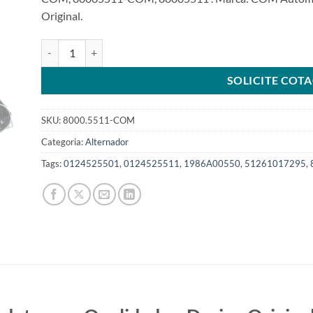
Original.
Alternador 12V 140A compatível com 0124525511 para MAN
SOLICITE COT
SKU:
8000.5511-COM
Categoria:
Alternador
Tags:
0124525501
,
0124525511
,
1986A00550
,
51261017295
,