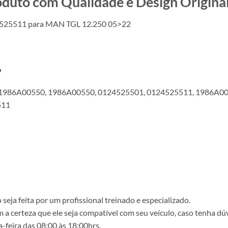
o com Qualidade e Design Original
4525511 para MAN TGL 12.250 05>22
?
1986A00550, 1986A00550, 0124525501, 0124525511, 1986A00
511
ja feita por um profissional treinado e especializado.
a certeza que ele seja compatível com seu veículo, caso tenha dú
-feira das 08:00 às 18:00hrs.