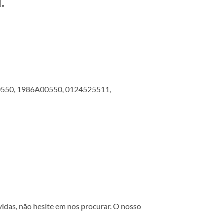
.
550, 1986A00550, 0124525511,
vidas, não hesite em nos procurar. O nosso