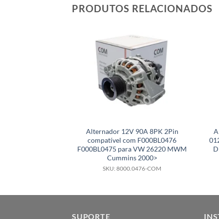
PRODUTOS RELACIONADOS
Alternador 12V 90A 8PK 2Pin
A
compatível com F000BL0476
01
F000BL0475 para VW 26220 MWM
D
Cummins 2000>
SKU: 8000.0476-COM
SUPORTE
INS