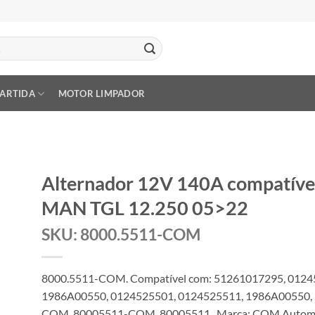
PARTIDA
MOTOR LIMPADOR
Alternador 12V 140A compatív
MAN TGL 12.250 05>22
SKU: 8000.5511-COM
8000.5511-COM. Compatível com: 51261017295, 0124
1986A00550, 0124525501, 0124525511, 1986A00550, 
COM, 80005511-COM, 80005511 . Marca: COM Automot