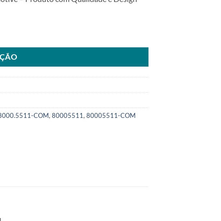
 TGL 12.250 05>22SKU: 8000.5511-COM quantidade
AÇÃO
8000.5511-COM
,
80005511
,
80005511-COM