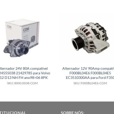
lternador 24V 80A compatível
Alternador 12V 90Amp compatí
24555038 21429785 para Volvo
F000BL04E6 F000BL04E5
12 D13 NH FH ano98>06 8PK
EC3510300AA para Ford F35
SKU: 8000.0038-COM
SKU: F000BL04E6-COM
TITUCIONAL
SOBRE NÓS: