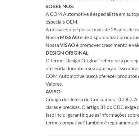
SOBRE NÓS:
A COM Automotive é especialista em autopeça
especiais OEM.
A nossa equipe possui mais de 28 anos de ex
Nossa
MISSÃO
é de disponibilizar produto
Nossa
VISÃO
é promover crescimento e valo
DESIGN ORIGINAL
O termo ‘Design Original’ refere-se à perc
oferecida durante a sua aquisição. Isso abr
COM Automotive busca oferecer produtos de 
Valores.
AVISO:
Código de Defesa do Consumidor (CDC): A Le
claras e precisas. O artigo 31 do CDC exige
Isso inclui garantir que as informações sobr
termo ‘compatível’ também é regulamentado