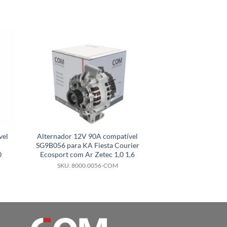
vel
Alternador 12V 90A compatível
Alternador 12V 
SG9B056 para KA Fiesta Courier
compatível 
0
Ecosport com Ar Zetec 1,0 1,6
0124625223 AX
JDeere Colh
SKU: 8000.0056-COM
SKU: 8000.