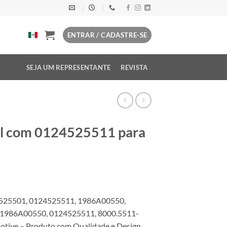
ENTRAR / CADASTRE-SE
SEJA UM REPRESENTANTE
REVISTA
el com 0124525511 para
525501, 0124525511, 1986A00550,
1986A00550, 0124525511, 8000.5511-
ive – Produto com Qualidade e Design