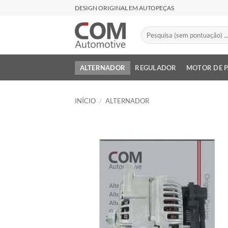
Skip
DESIGN ORIGINAL EM AUTOPEÇAS
to
content
Pesquisar
por:
ALTERNADOR
REGULADOR
MOTOR DE 
INÍCIO
/
ALTERNADOR