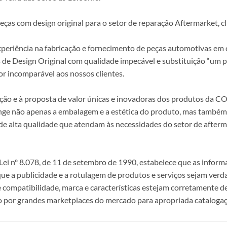
s com design original para o setor de reparação Aftermarket, clie
periência na fabricação e fornecimento de peças automotivas em e
s de Design Original com qualidade impecável e substituição “um p
r incomparável aos nossos clientes.
epção e à proposta de valor únicas e inovadoras dos produtos da
ange não apenas a embalagem e a estética do produto, mas também a
alta qualidade que atendam às necessidades do setor de afterma
i nº 8.078, de 11 de setembro de 1990, estabelece que as infor
 que a publicidade e a rotulagem de produtos e serviços sejam ver
e compatibilidade, marca e características estejam corretamente de
 por grandes marketplaces do mercado para apropriada catalogaç