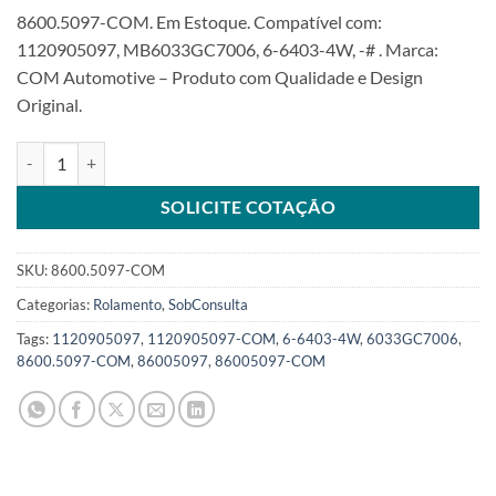
8600.5097-COM. Em Estoque. Compatível com:
1120905097, MB6033GC7006, 6-6403-4W, -# . Marca:
COM Automotive – Produto com Qualidade e Design
Original.
Rolamento compatível 1120905097 62X17X20SKU: 8600.5097-COM 
SOLICITE COTAÇÃO
SKU:
8600.5097-COM
Categorias:
Rolamento
,
SobConsulta
Tags:
1120905097
,
1120905097-COM
,
6-6403-4W
,
6033GC7006
,
8600.5097-COM
,
86005097
,
86005097-COM