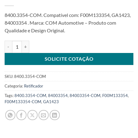
8400.3354-COM. Compatível com: F00M133354, GA1423,
84003354 . Marca: COM Automotive – Produto com
Qualidade e Design Original.
Retificador 24V 80A compatível F00M133354 MBB 1938 2638 Const
SOLICITE COTAÇÃO
SKU:
8400.3354-COM
Categoria:
Retificador
Tags:
8400.3354-COM
,
84003354
,
84003354-COM
,
F00M133354
,
F00M133354-COM
,
GA1423