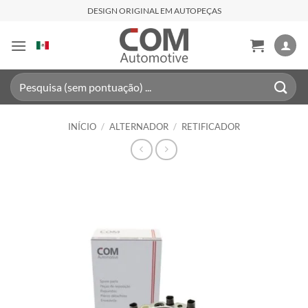
Skip
DESIGN ORIGINAL EM AUTOPEÇAS
to
content
Pesquisar
por:
INÍCIO
/
ALTERNADOR
/
RETIFICADOR