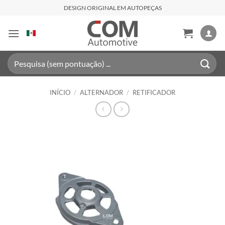
Skip
DESIGN ORIGINAL EM AUTOPEÇAS
to
content
Pesquisar
por:
INÍCIO
/
ALTERNADOR
/
RETIFICADOR