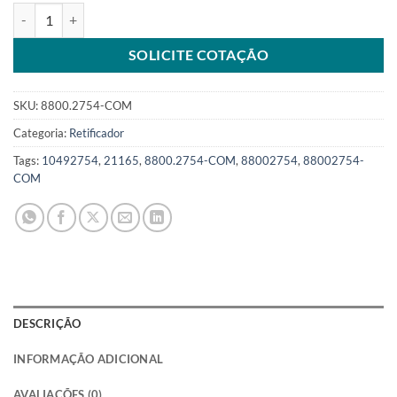
Mancal Alternador 130A compatível com 10492754 tipo 22SISKU: 
SOLICITE COTAÇÃO
SKU:
8800.2754-COM
Categoria:
Retificador
Tags:
10492754
,
21165
,
8800.2754-COM
,
88002754
,
88002754-
COM
DESCRIÇÃO
INFORMAÇÃO ADICIONAL
AVALIAÇÕES (0)