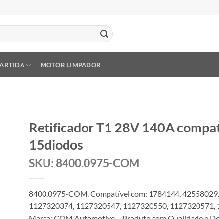
PARTIDA
MOTOR LIMPADOR
Retificador T1 28V 140A compa
15diodos
SKU: 8400.0975-COM
8400.0975-COM. Compatível com: 1784144, 42558029
1127320374, 1127320547, 1127320550, 1127320571, 
Marca: COM Automotive – Produto com Qualidade e Des