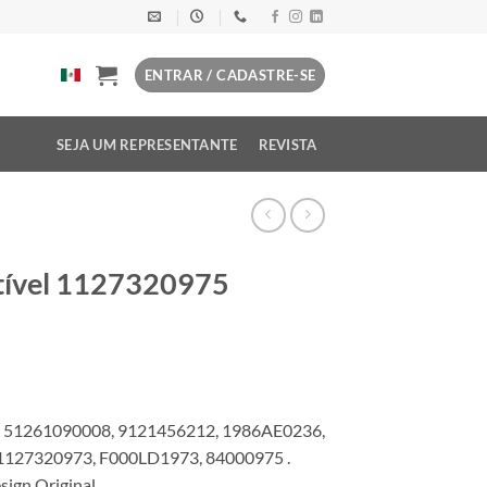
ENTRAR / CADASTRE-SE
SEJA UM REPRESENTANTE
REVISTA
tível 1127320975
, 51261090008, 9121456212, 1986AE0236,
1127320973, F000LD1973, 84000975 .
ign Original.