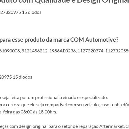
1127320975 15 diodos
s para esse produto da marca COM Automotive?
61090008, 9121456212, 1986AE0236, 1127320374, 112732055
20975 15 diodos
ja feita por um profissional treinado e especializado.
a certeza que ele seja compatível com seu veículo, caso tenha dú
-feira das 08:00 às 18:00hrs.
s com design original para o setor de reparação Aftermarket, clie