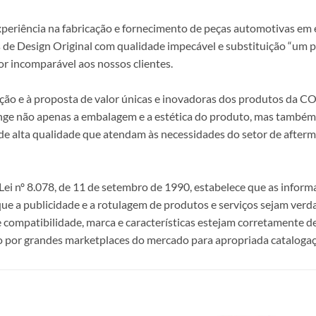
periência na fabricação e fornecimento de peças automotivas em e
s de Design Original com qualidade impecável e substituição “um p
r incomparável aos nossos clientes.
epção e à proposta de valor únicas e inovadoras dos produtos da
ange não apenas a embalagem e a estética do produto, mas também a
alta qualidade que atendam às necessidades do setor de afterma
i nº 8.078, de 11 de setembro de 1990, estabelece que as infor
 que a publicidade e a rotulagem de produtos e serviços sejam ver
e compatibilidade, marca e características estejam corretamente de
 por grandes marketplaces do mercado para apropriada catalogaç