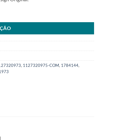
KU: 8400.0975-COM quantidade
AÇÃO
127320973
,
1127320975-COM
,
1784144
,
1973
.