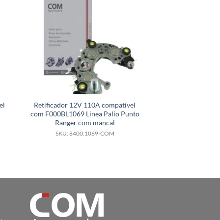
el
Retificador 12V 110A compatível
Retificador Ma
com F000BL1069 Linea Palio Punto
(coletor) compatív
Ranger com mancal
S1
SKU: 8400.1069-COM
SKU: 8900.