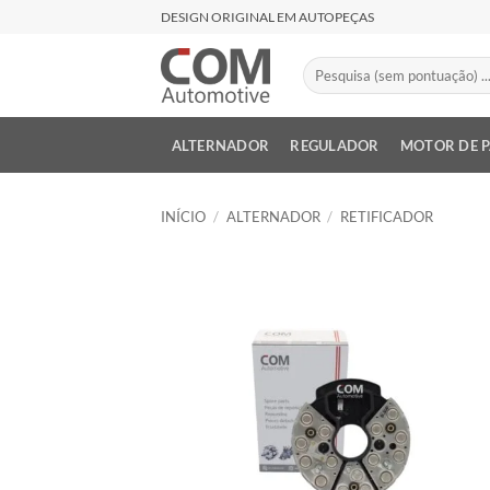
Skip
DESIGN ORIGINAL EM AUTOPEÇAS
to
content
Pesquisar
por:
ALTERNADOR
REGULADOR
MOTOR DE 
INÍCIO
/
ALTERNADOR
/
RETIFICADOR