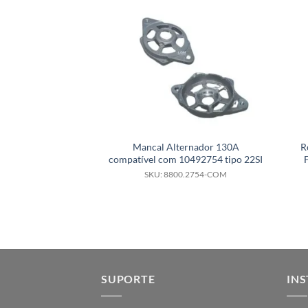
Mancal Alternador 130A
R
compatível com 10492754 tipo 22SI
SKU: 8800.2754-COM
SUPORTE
INS