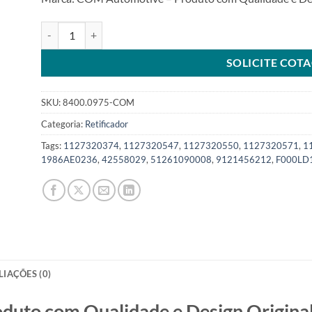
Retificador T1 28V 140A compatível 1127320975 15diodosS
SOLICITE COT
SKU:
8400.0975-COM
Categoria:
Retificador
Tags:
1127320374
,
1127320547
,
1127320550
,
1127320571
,
1
1986AE0236
,
42558029
,
51261090008
,
9121456212
,
F000LD
LIAÇÕES (0)
o com Qualidade e Design Original