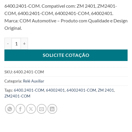
6400.2401-COM. Compatível com: ZM 2401, ZM2401-
COM, 6400.2401-COM, 64002401-COM, 64002401.
Marca: COM Automotive – Produto com Qualidade e Design
Original.
Relé Auxiliar 24V universal Bosch ZM2401SKU: 6400.2401-COM qua
SOLICITE COTAÇÃO
SKU:
6400.2401-COM
Categoria:
Relé Auxiliar
Tags:
6400.2401-COM
,
64002401
,
64002401-COM
,
ZM 2401
,
ZM2401-COM