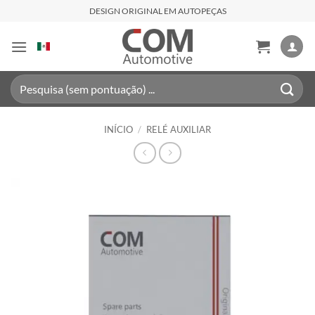
Skip
DESIGN ORIGINAL EM AUTOPEÇAS
to
content
Pesquisar
por:
INÍCIO
/
RELÉ AUXILIAR