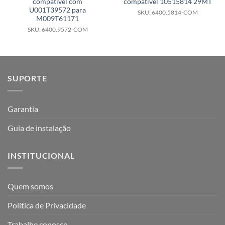
compatível com
compatível 10515814 29MT
U001T39572 para
SKU: 6400.5814-COM
M009T61171
SKU: 6400.9572-COM
SUPORTE
Garantia
Guia de instalação
INSTITUCIONAL
Quem somos
Política de Privacidade
Trabalhe conosco