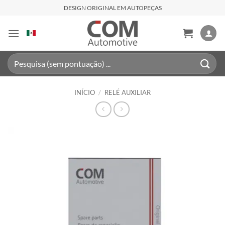
Skip
DESIGN ORIGINAL EM AUTOPEÇAS
to
content
Pesquisar
por:
INÍCIO
/
RELÉ AUXILIAR