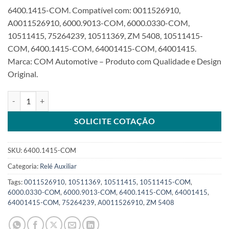
6400.1415-COM. Compatível com: 0011526910,
A0011526910, 6000.9013-COM, 6000.0330-COM,
10511415, 75264239, 10511369, ZM 5408, 10511415-
COM, 6400.1415-COM, 64001415-COM, 64001415.
Marca: COM Automotive – Produto com Qualidade e Design
Original.
Relé Auxiliar 24V compatível com 10511415 para 39MTSKU: 6400.
SOLICITE COTAÇÃO
SKU:
6400.1415-COM
Categoria:
Relé Auxiliar
Tags:
0011526910
,
10511369
,
10511415
,
10511415-COM
,
6000.0330-COM
,
6000.9013-COM
,
6400.1415-COM
,
64001415
,
64001415-COM
,
75264239
,
A0011526910
,
ZM 5408