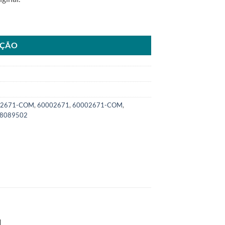
1 para MANSKU: 6000.2671-COM quantidade
AÇÃO
.2671-COM
,
60002671
,
60002671-COM
,
8089502
.