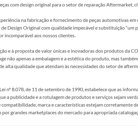
s com design original para o setor de reparação Aftermarket, clie
periência na fabricação e fornecimento de peças automotivas em e
s de Design Original com qualidade impecável e substituição “um p
r incomparável aos nossos clientes.
epção e à proposta de valor únicas e inovadoras dos produtos da
ange não apenas a embalagem e a estética do produto, mas também a
alta qualidade que atendam às necessidades do setor de afterma
i nº 8.078, de 11 de setembro de 1990, estabelece que as infor
 que a publicidade e a rotulagem de produtos e serviços sejam ver
e compatibilidade, marca e características estejam corretamente de
 por grandes marketplaces do mercado para apropriada catalogaç