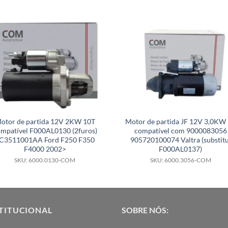
otor de partida 12V 2KW 10T
Motor de partida JF 12V 3,0KW
mpatível F000AL0130 (2furos)
compatível com 9000083056
C3511001AA Ford F250 F350
905720100074 Valtra (substitu
F4000 2002>
F000AL0137)
SKU: 6000.0130-COM
SKU: 6000.3056-COM
TITUCIONAL
SOBRE NÓS: