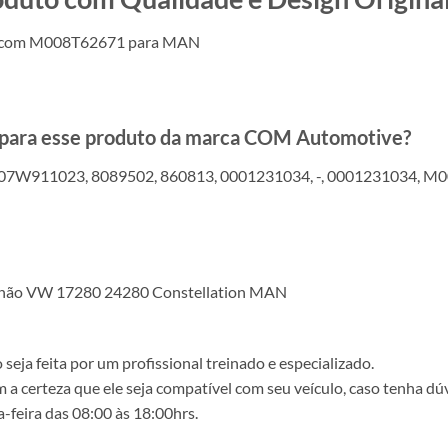
el com M008T62671 para MAN
s para esse produto da marca COM Automotive?
07W911023, 8089502, 860813, 0001231034, -, 0001231034, M
hão VW 17280 24280 Constellation MAN
ja feita por um profissional treinado e especializado.
a certeza que ele seja compatível com seu veículo, caso tenha dú
-feira das 08:00 às 18:00hrs.