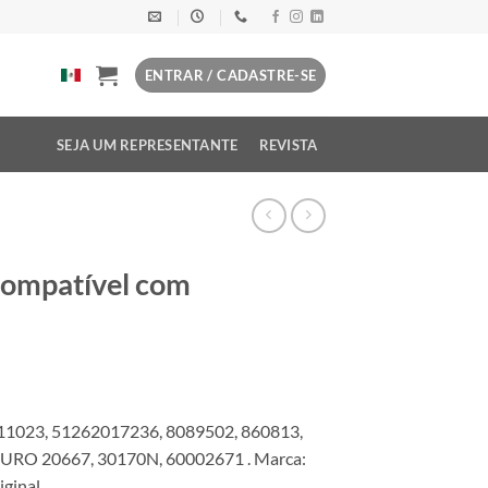
ENTRAR / CADASTRE-SE
SEJA UM REPRESENTANTE
REVISTA
compatível com
1023, 51262017236, 8089502, 860813,
URO 20667, 30170N, 60002671 . Marca:
ginal.