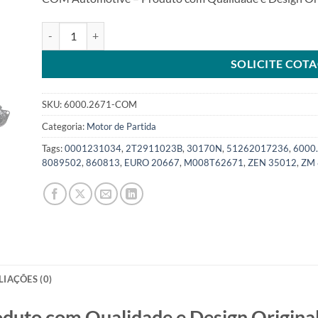
Motor de Partida 24V 12T 5Kw compatível com M008T6267
SOLICITE COT
SKU:
6000.2671-COM
Categoria:
Motor de Partida
Tags:
0001231034
,
2T2911023B
,
30170N
,
51262017236
,
6000
8089502
,
860813
,
EURO 20667
,
M008T62671
,
ZEN 35012
,
ZM 
LIAÇÕES (0)
o com Qualidade e Design Original