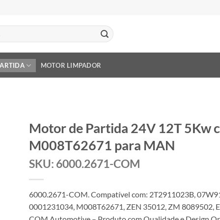
PARTIDA
MOTOR LIMPADOR
Motor de Partida 24V 12T 5Kw 
M008T62671 para MAN
SKU: 6000.2671-COM
6000.2671-COM. Compatível com: 2T2911023B, 07W91
0001231034, M008T62671, ZEN 35012, ZM 8089502, E
COM Automotive – Produto com Qualidade e Design Ori