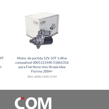
 9T
Motor de partida 12V 10T 1,4Kw
Motor de partid
compatível 0001121440 51865316
compatível 0001
i
para Fiat Novo Uno Strada Idea
para Scania G360
Fiorino 2004>
200
SKU: 6000.1440-COM
SKU: 6000.