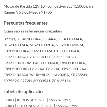
Motor de Partida 12V 10T compatível 3L5411000 para
Ranger V6 3.0L Mazda 91>06
Perguntas frequentes
Quais são as referências cruzadas?
3272N, 3L5411000AA, 3L54AA, 3L5A11000AA,
3L5Z11002AA, 6L5Z11002BA, 6L5Z11002BRM,
F02U11000AA, F02Z11002A, F13U11000AA,
F13Z11002A, F23U11000BC, F23Z11002B,
F23Z11002BRM, F4FU11000AA, F89U11000AA,
F89U11000AB, F89UAA, F89UAB, F89Z11002AA,
F89Z11002AARM, RM8U2J11A230BA, ‘SR7559N,
SR7559X, 3272N, 60003541, ZEN 35114
Tabela de aplicação
FORD | AEROSTAR | 6CIL | 1992 A 1997,
FORD | F-100 RANGER | 6CIL | 1999 A 1999,