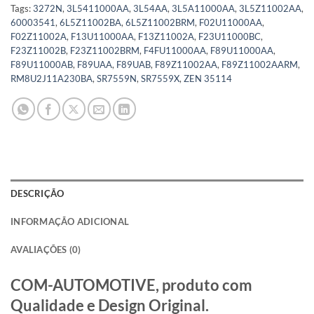
Tags:
3272N
,
3L5411000AA
,
3L54AA
,
3L5A11000AA
,
3L5Z11002AA
,
60003541
,
6L5Z11002BA
,
6L5Z11002BRM
,
F02U11000AA
,
F02Z11002A
,
F13U11000AA
,
F13Z11002A
,
F23U11000BC
,
F23Z11002B
,
F23Z11002BRM
,
F4FU11000AA
,
F89U11000AA
,
F89U11000AB
,
F89UAA
,
F89UAB
,
F89Z11002AA
,
F89Z11002AARM
,
RM8U2J11A230BA
,
SR7559N
,
SR7559X
,
ZEN 35114
DESCRIÇÃO
INFORMAÇÃO ADICIONAL
AVALIAÇÕES (0)
COM-AUTOMOTIVE, produto com
Qualidade e Design Original.