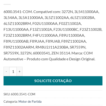
6000.3541-COM. Compatível com: 3272N, 3L5411000AA,
3L54AA, 3L5A11000AA, 3L5Z11002AA, 6L5Z11002BA,
6L5Z11002BRM, F02U11000AA, F02Z11002A,
F13U11000AA, F13Z11002A, F23U11000BC, F23Z11002B,
F23Z11002BRM, F4FU11000AA, F89U11000AA,
F89U11000AB, F89UAA, F89UAB, F89Z11002AA,
F89Z11002AARM, RM8U2J11A230BA, SR7559N,
SR7559X, 3272N, 60003541, ZEN 35114. Marca: COM
Automotive – Produto com Qualidade e Design Original.
Motor de Partida 12V 10T compatível 3L5411000 para Ranger V6 3
SOLICITE COTAÇÃO
SKU:
6000.3541-COM
Categoria:
Motor de Partida