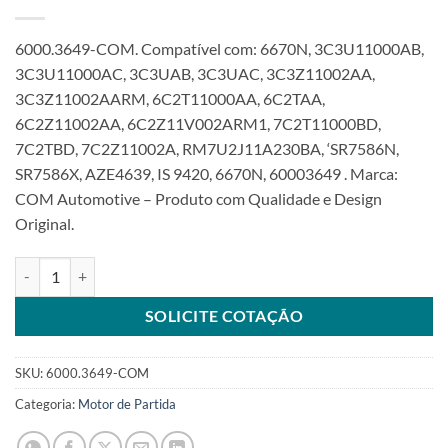
6000.3649-COM. Compatível com: 6670N, 3C3U11000AB,
3C3U11000AC, 3C3UAB, 3C3UAC, 3C3Z11002AA,
3C3Z11002AARM, 6C2T11000AA, 6C2TAA,
6C2Z11002AA, 6C2Z11V002ARM1, 7C2T11000BD,
7C2TBD, 7C2Z11002A, RM7U2J11A230BA, ‘SR7586N,
SR7586X, AZE4639, IS 9420, 6670N, 60003649 . Marca:
COM Automotive – Produto com Qualidade e Design
Original.
Motor de Partida 12V 12T 3.0Kw compatível 3C3U11000 para Ford
SOLICITE COTAÇÃO
SKU:
6000.3649-COM
Categoria:
Motor de Partida