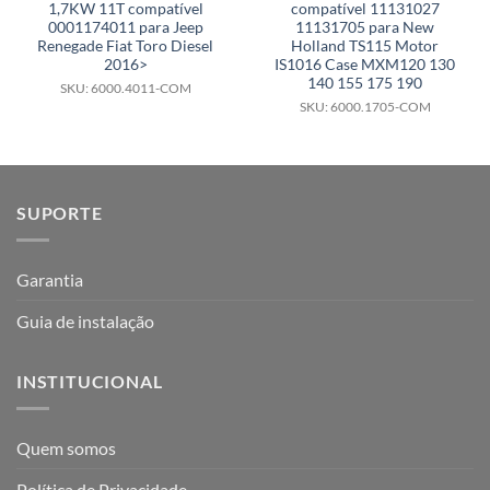
1,7KW 11T compatível
compatível 11131027
0001174011 para Jeep
11131705 para New
Renegade Fiat Toro Diesel
Holland TS115 Motor
2016>
IS1016 Case MXM120 130
140 155 175 190
SKU: 6000.4011-COM
SKU: 6000.1705-COM
SUPORTE
Garantia
Guia de instalação
INSTITUCIONAL
Quem somos
Política de Privacidade