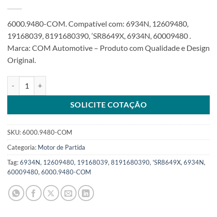
6000.9480-COM. Compatível com: 6934N, 12609480,
19168039, 8191680390, ‘SR8649X, 6934N, 60009480 .
Marca: COM Automotive – Produto com Qualidade e Design
Original.
Motor de Partida 12V 11T 1.4Kw compatível com 19168039 para 
SOLICITE COTAÇÃO
SKU:
6000.9480-COM
Categoria:
Motor de Partida
Tag:
6934N, 12609480, 19168039, 8191680390, 'SR8649X, 6934N,
60009480, 6000.9480-COM