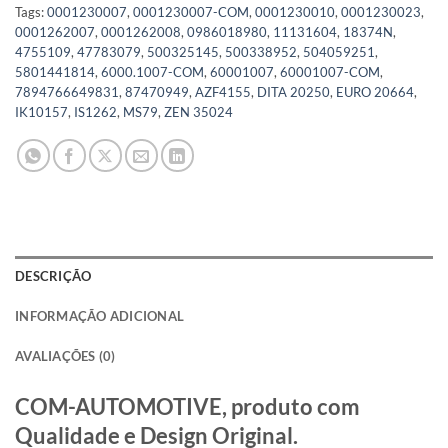
Tags:
0001230007
,
0001230007-COM
,
0001230010
,
0001230023
,
0001262007
,
0001262008
,
0986018980
,
11131604
,
18374N
,
4755109
,
47783079
,
500325145
,
500338952
,
504059251
,
5801441814
,
6000.1007-COM
,
60001007
,
60001007-COM
,
7894766649831
,
87470949
,
AZF4155
,
DITA 20250
,
EURO 20664
,
IK10157
,
IS1262
,
MS79
,
ZEN 35024
DESCRIÇÃO
INFORMAÇÃO ADICIONAL
AVALIAÇÕES (0)
COM-AUTOMOTIVE, produto com
Qualidade e Design Original.