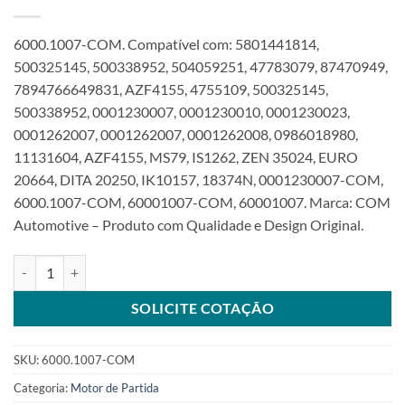
6000.1007-COM. Compatível com: 5801441814,
500325145, 500338952, 504059251, 47783079, 87470949,
7894766649831, AZF4155, 4755109, 500325145,
500338952, 0001230007, 0001230010, 0001230023,
0001262007, 0001262007, 0001262008, 0986018980,
11131604, AZF4155, MS79, IS1262, ZEN 35024, EURO
20664, DITA 20250, IK10157, 18374N, 0001230007-COM,
6000.1007-COM, 60001007-COM, 60001007. Marca: COM
Automotive – Produto com Qualidade e Design Original.
Motor de partida 12V 9T 3.0Kw compatível com 0001230007 New H
SOLICITE COTAÇÃO
SKU:
6000.1007-COM
Categoria:
Motor de Partida