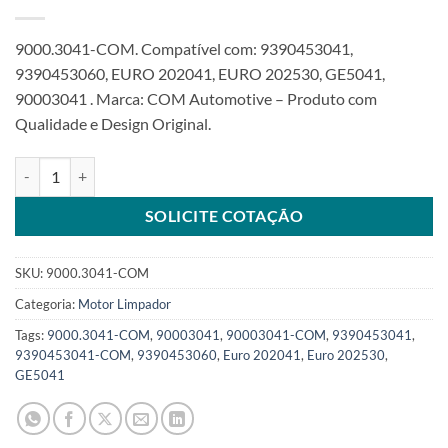
9000.3041-COM. Compatível com: 9390453041,
9390453060, EURO 202041, EURO 202530, GE5041,
90003041 . Marca: COM Automotive – Produto com
Qualidade e Design Original.
Motor Limpador 12V compatível 40W 4 VIAS 9390453041 Ford 120
SOLICITE COTAÇÃO
SKU:
9000.3041-COM
Categoria:
Motor Limpador
Tags:
9000.3041-COM
,
90003041
,
90003041-COM
,
9390453041
,
9390453041-COM
,
9390453060
,
Euro 202041
,
Euro 202530
,
GE5041