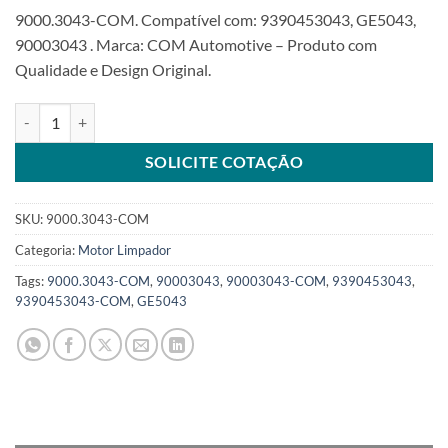
9000.3043-COM. Compatível com: 9390453043, GE5043,
90003043 . Marca: COM Automotive – Produto com
Qualidade e Design Original.
Motor Limpador 12V 25W compatível 9390453043 Toyota Bandeira
SOLICITE COTAÇÃO
SKU:
9000.3043-COM
Categoria:
Motor Limpador
Tags:
9000.3043-COM
,
90003043
,
90003043-COM
,
9390453043
,
9390453043-COM
,
GE5043