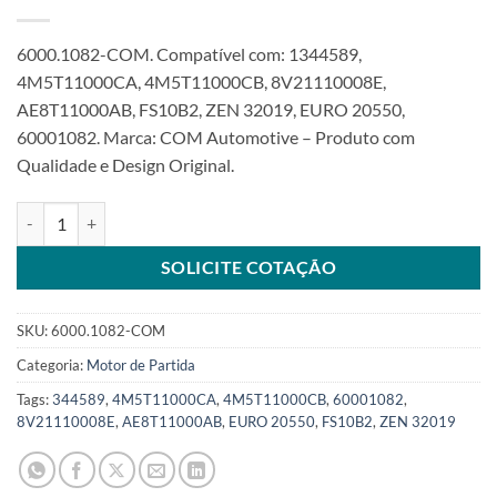
6000.1082-COM. Compatível com: 1344589,
4M5T11000CA, 4M5T11000CB, 8V21110008E,
AE8T11000AB, FS10B2, ZEN 32019, EURO 20550,
60001082. Marca: COM Automotive – Produto com
Qualidade e Design Original.
Motor de partida 12V 10T 0,9Kw compatível com FS10B2 para Ecosp
SOLICITE COTAÇÃO
SKU:
6000.1082-COM
Categoria:
Motor de Partida
Tags:
344589
,
4M5T11000CA
,
4M5T11000CB
,
60001082
,
8V21110008E
,
AE8T11000AB
,
EURO 20550
,
FS10B2
,
ZEN 32019