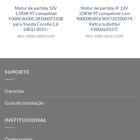
Motor de partida 12V
Motor de partida JF 12V
1,5KW 9T compatível
3,0KW 9T compatível com
F000C60300 281000T310B
9000083056 905720100074
para Toyota Corolla 1.6
Valtra (substitui
1.8GLI 2015>
F000AL0137)
SKU: 6000.0300-COM
SKU: 6000.3056-COM
SUPORTE
Garantia
Guia de instalação
INSTITUCIONAL
Quem somos