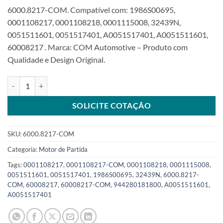
6000.8217-COM. Compatível com: 1986S00695,
0001108217, 0001108218, 0001115008, 32439N,
0051511601, 0051517401, A0051517401, A0051511601,
60008217 . Marca: COM Automotive – Produto com
Qualidade e Design Original.
Motor de Partida 12V 10T compatível 0001108217 para MercedesS
SOLICITE COTAÇÃO
SKU:
6000.8217-COM
Categoria:
Motor de Partida
Tags:
0001108217
,
0001108217-COM
,
0001108218
,
0001115008
,
0051511601
,
0051517401
,
1986S00695
,
32439N
,
6000.8217-
COM
,
60008217
,
60008217-COM
,
944280181800
,
A0051511601
,
A0051517401