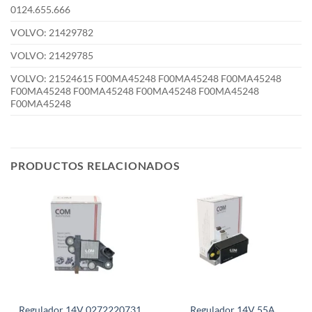
0124.655.666
VOLVO: 21429782
VOLVO: 21429785
VOLVO: 21524615 F00MA45248 F00MA45248 F00MA45248
F00MA45248 F00MA45248 F00MA45248 F00MA45248
F00MA45248
PRODUCTOS RELACIONADOS
Regulador 14V 0272220731
Regulador 14V 55A