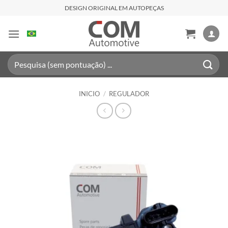
Saltar
DESIGN ORIGINAL EM AUTOPEÇAS
al
contenido
Buscar
por:
INICIO
/
REGULADOR