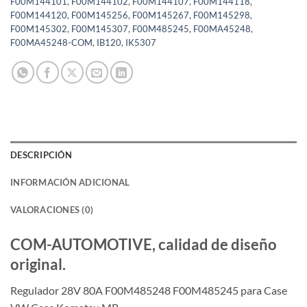
F00M144101
,
F00M144102
,
F00M144107
,
F00M144118
,
F00M144120
,
F00M145256
,
F00M145267
,
F00M145298
,
F00M145302
,
F00M145307
,
F00M485245
,
F00MA45248
,
F00MA45248-COM
,
IB120
,
IK5307
DESCRIPCIÓN
INFORMACIÓN ADICIONAL
VALORACIONES (0)
COM-AUTOMOTIVE, calidad de diseño
original.
Regulador 28V 80A F00M485248 F00M485245 para Case