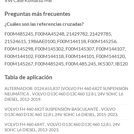
VW Case Komatsu MB
Preguntas más frecuentes
¿Cuáles son las referencias cruzadas?
F00M485245, F00MA45248, 21429782, 21429785,
21524615, 1986AE0100, F00M144118, F00M145256,
F00M145298, F00M145302, F00M145307, F00M144107,
F00M144102, F00M144118, F00M144101, F00M144120,
F00M145267, F00M485245, F00M.485.245, IK5307, IB120
Tabla de aplicación
ALTERNADOR: 0124.655.837 (VOLVO FH 460 6X2T SUSPENSIÓN
NEUMÁTICA , VOLVO D13C460 D13C460 12.8 L 24V SOHC L6
DIESEL, 2012-2019.
VOLVO FH 460 6X2T SUSPENSIÓN BASCULANTE , VOLVO
D13C460 D13C460 12,8 L 24V SOHC L6 DIESEL, 2015-2023.
VOLVO FH 460 6X4T , VOLVO D13C460 D13C460 12,8 L 24V
SOHC L6 DIESEL, 2013-2023.