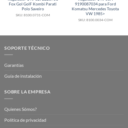
Fox Gol GolF Kombi Parati
9190087034 para Ford
Polo Saveiro
Komatsu Mercedes Toyota
VW 1985>
SKU: 8100.0731-COM
SKU: 8100.0034-COM
SOPORTE TÉCNICO
Garantías
Guía de instalación
SOBRE LA EMPRESA
Quienes Sómos?
Política de privacidad