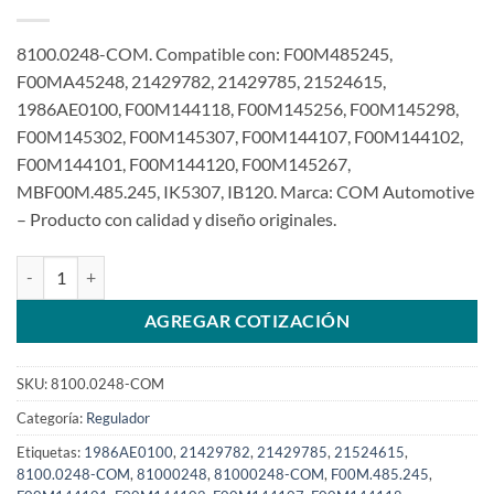
8100.0248-COM. Compatible con: F00M485245,
F00MA45248, 21429782, 21429785, 21524615,
1986AE0100, F00M144118, F00M145256, F00M145298,
F00M145302, F00M145307, F00M144107, F00M144102,
F00M144101, F00M144120, F00M145267,
MBF00M.485.245, IK5307, IB120. Marca: COM Automotive
– Producto con calidad y diseño originales.
Regulador 28V compatible F00M485248 F00M485245 TK<0 para Vol
AGREGAR COTIZACIÓN
SKU:
8100.0248-COM
Categoría:
Regulador
Etiquetas:
1986AE0100
,
21429782
,
21429785
,
21524615
,
8100.0248-COM
,
81000248
,
81000248-COM
,
F00M.485.245
,