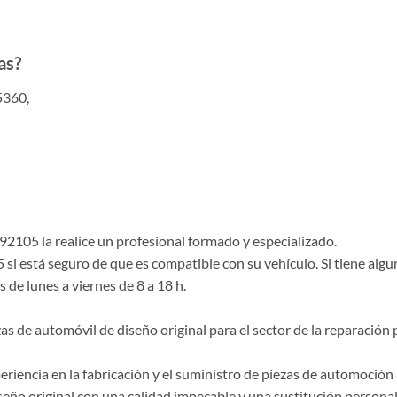
as?
5360,
105 la realice un profesional formado y especializado.
i está seguro de que es compatible con su vehículo. Si tiene alg
 de lunes a viernes de 8 a 18 h.
de automóvil de diseño original para el sector de la reparación p
riencia en la fabricación y el suministro de piezas de automoción 
ño original con una calidad impecable y una sustitución personal