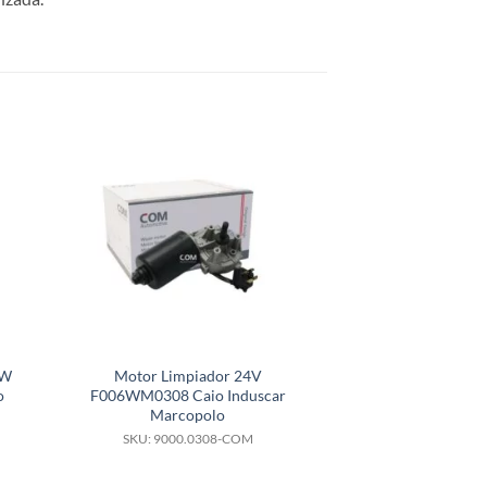
0W
Motor Limpiador 24V
Motor limpiapa
o
F006WM0308 Caio Induscar
W000085025 Fi
Marcopolo
SKU: 9000.
SKU: 9000.0308-COM