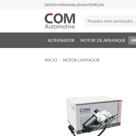
Saltar
DESIGN ORIGINAL EM AUTOPEÇAS
al
contenido
Buscar
por:
ALTERNADOR
MOTOR DE ARRANQUE
M
INICIO
/
MOTOR LIMPIADOR