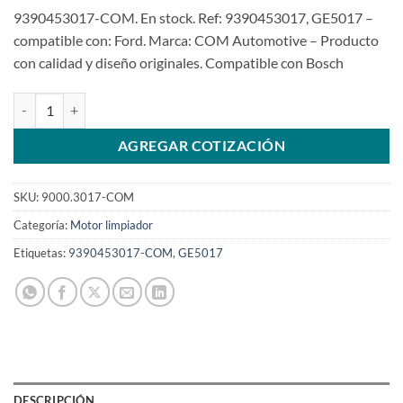
9390453017-COM. En stock. Ref: 9390453017, GE5017 –
compatible con: Ford. Marca: COM Automotive – Producto
con calidad y diseño originales. Compatible con Bosch
Motor limpiaparabrisas 12V 9390453017 FordSKU: 9000.3017-COM 
AGREGAR COTIZACIÓN
SKU:
9000.3017-COM
Categoría:
Motor limpiador
Etiquetas:
9390453017-COM
,
GE5017
DESCRIPCIÓN