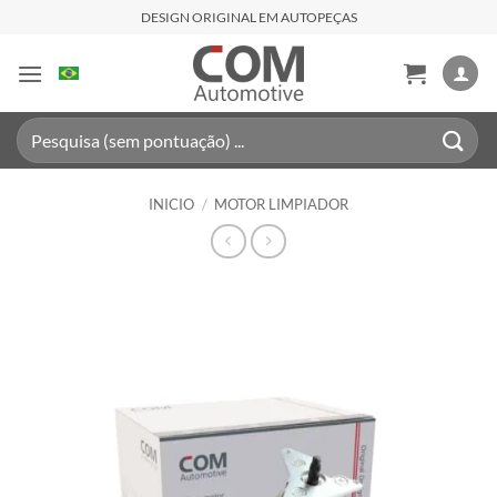
Saltar
DESIGN ORIGINAL EM AUTOPEÇAS
al
contenido
Buscar
por:
INICIO
/
MOTOR LIMPIADOR