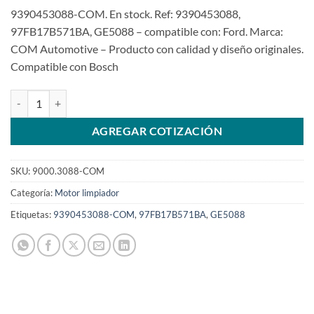
9390453088-COM. En stock. Ref: 9390453088,
97FB17B571BA, GE5088 – compatible con: Ford. Marca:
COM Automotive – Producto con calidad y diseño originales.
Compatible con Bosch
Motor limpiaparabrisas Ford 9390453088 de 12V 97FB17B571BASK
AGREGAR COTIZACIÓN
SKU:
9000.3088-COM
Categoría:
Motor limpiador
Etiquetas:
9390453088-COM
,
97FB17B571BA
,
GE5088