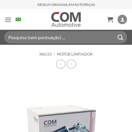
Saltar
DESIGN ORIGINAL EM AUTOPEÇAS
al
contenido
Buscar
por:
INICIO
/
MOTOR LIMPIADOR