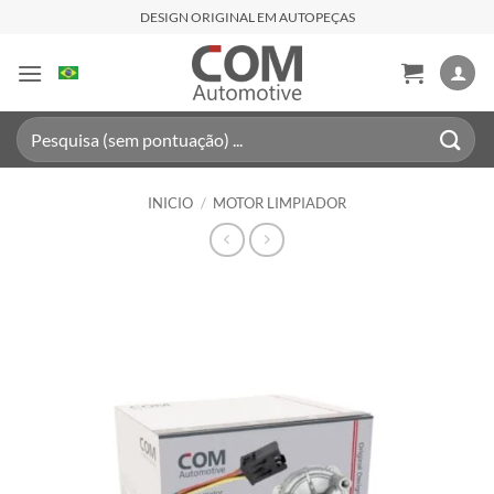
Saltar
DESIGN ORIGINAL EM AUTOPEÇAS
al
contenido
Buscar
por:
INICIO
/
MOTOR LIMPIADOR