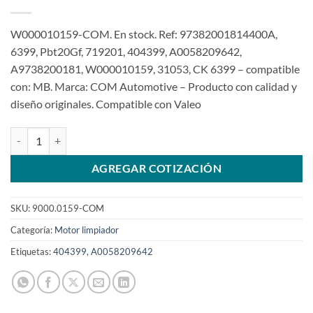
W000010159-COM. En stock. Ref: 97382001814400A,
6399, Pbt20Gf, 719201, 404399, A0058209642,
A9738200181, W000010159, 31053, CK 6399 – compatible
con: MB. Marca: COM Automotive – Producto con calidad y
diseño originales. Compatible con Valeo
Motor limpiaparabrisas 24V W000010159 para Atego 1418 Axor Ele
AGREGAR COTIZACIÓN
SKU:
9000.0159-COM
Categoría:
Motor limpiador
Etiquetas:
404399
,
A0058209642