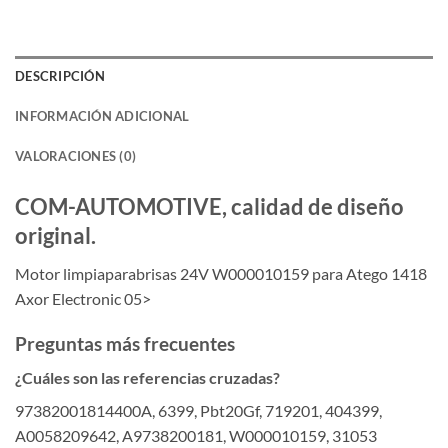
DESCRIPCIÓN
INFORMACIÓN ADICIONAL
VALORACIONES (0)
COM-AUTOMOTIVE, calidad de diseño
original.
Motor limpiaparabrisas 24V W000010159 para Atego 1418
Axor Electronic 05>
Preguntas más frecuentes
¿Cuáles son las referencias cruzadas?
97382001814400A, 6399, Pbt20Gf, 719201, 404399,
A0058209642, A9738200181, W000010159, 31053