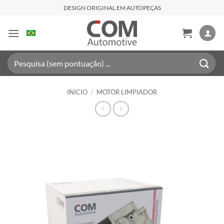
Saltar
DESIGN ORIGINAL EM AUTOPEÇAS
al
contenido
Buscar
por:
INICIO
/
MOTOR LIMPIADOR