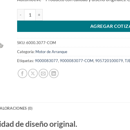
Motor de arranque JF 12V 10T 9000083077 MWM 90572010
AGREGAR COTIZ
SKU:
6000.3077-COM
Categoría:
Motor de Arranque
Etiquetas:
9000083077
,
9000083077-COM
,
905720100079
,
TJ
ALORACIONES (0)
d de diseño original.