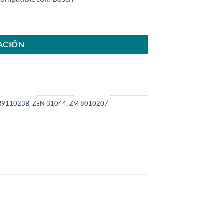
0079SKU: 6000.3077-COM cantidad
ACIÓN
B911023B
,
ZEN 31044
,
ZM 8010207