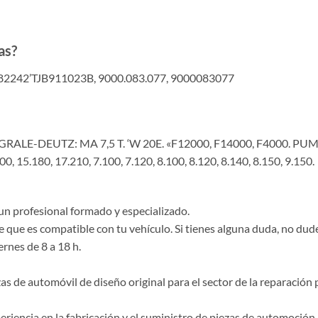
as?
2242’TJB911023B, 9000.083.077, 9000083077
GRALE-DEUTZ: MA 7,5 T. ‘W 20E. «F12000, F14000, F4000. PUM
0, 15.180, 17.210, 7.100, 7.120, 8.100, 8.120, 8.140, 8.150, 9.150.
un profesional formado y especializado.
e que es compatible con tu vehículo. Si tienes alguna duda, no du
ernes de 8 a 18 h.
de automóvil de diseño original para el sector de la reparación p
riencia en la fabricación y el suministro de piezas de automoción 