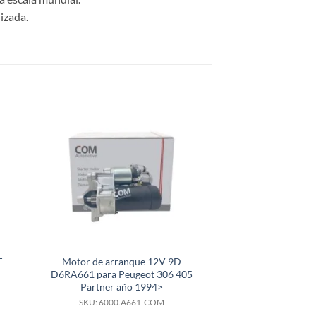
izada.
T
Motor de arranque 12V 9D
Motor de arra
D6RA661 para Peugeot 306 405
4280008421 par
Partner año 1994>
Evoque 2.0 
SKU: 6000.A661-COM
SKU: 42800