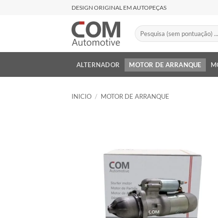
Saltar
DESIGN ORIGINAL EM AUTOPEÇAS
al
contenido
Buscar
por:
ALTERNADOR
MOTOR DE ARRANQUE
M
INICIO
/
MOTOR DE ARRANQUE