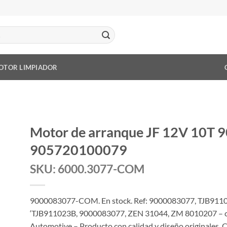
OTOR LIMPIADOR
Motor de arranque JF 12V 10
905720100079
SKU: 6000.3077-COM
9000083077-COM. En stock. Ref: 9000083077, TJB9
‘TJB911023B, 9000083077, ZEN 31044, ZM 8010207 – c
Automotive – Producto con calidad y diseño originales. 