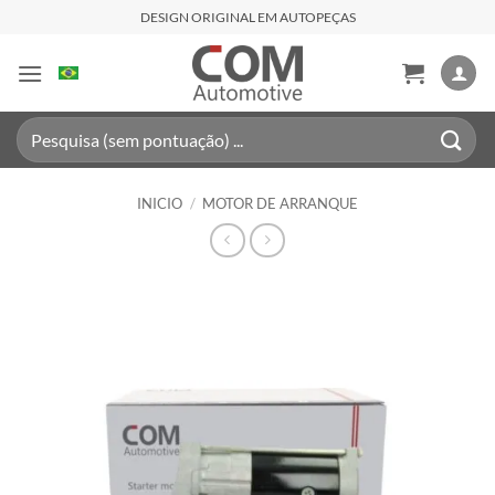
Saltar
DESIGN ORIGINAL EM AUTOPEÇAS
al
contenido
Buscar
por:
INICIO
/
MOTOR DE ARRANQUE