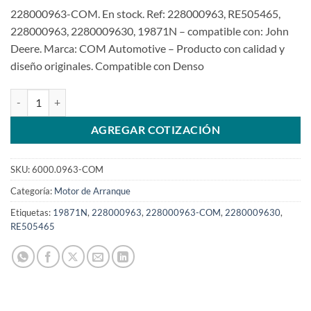
228000963-COM. En stock. Ref: 228000963, RE505465,
228000963, 2280009630, 19871N – compatible con: John
Deere. Marca: COM Automotive – Producto con calidad y
diseño originales. Compatible con Denso
Motor de arranque de 24V 11T para John Deere RE505465SKU: 600
AGREGAR COTIZACIÓN
SKU:
6000.0963-COM
Categoría:
Motor de Arranque
Etiquetas:
19871N
,
228000963
,
228000963-COM
,
2280009630
,
RE505465