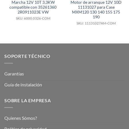
Marcha 12V 10T 3,3KW
Motor de arranque 12V 10D
compatible con 35261360
11131027 para Case
2R0911023E VW
MXM120 130 140 155 175
190
SKU: 6000.0326-COM
SKU: 11131027AM-COM
SOPORTE TÉCNICO
Garantías
Guía de instalación
SOBRE LA EMPRESA
Quienes Sómos?
Política de privacidad