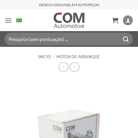
Saltar
DESIGN ORIGINAL EM AUTOPEÇAS
al
contenido
Buscar
por:
INICIO
/
MOTOR DE ARRANQUE