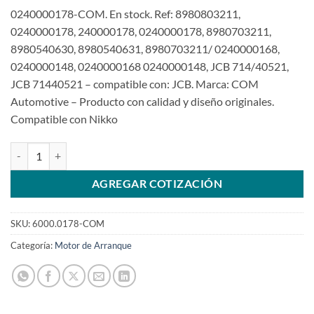
0240000178-COM. En stock. Ref: 8980803211,
0240000178, 240000178, 0240000178, 8980703211,
8980540630, 8980540631, 8980703211/ 0240000168,
0240000148, 0240000168 0240000148, JCB 714/40521,
JCB 71440521 – compatible con: JCB. Marca: COM
Automotive – Producto con calidad y diseño originales.
Compatible con Nikko
Motor de arranque 24V 13T Excavadora JCB Isuzu MotorSKU: 6000.
AGREGAR COTIZACIÓN
SKU:
6000.0178-COM
Categoría:
Motor de Arranque