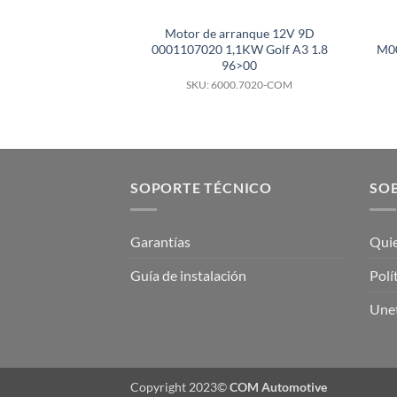
Motor de arranque 12V 9D
0001107020 1,1KW Golf A3 1.8
M00
96>00
SKU: 6000.7020-COM
SOPORTE TÉCNICO
SOB
Garantías
Qui
Guía de instalación
Polí
Unet
Copyright 2023©
COM Automotive