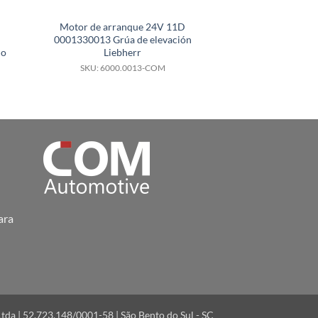
Motor de arranque 24V 11D
>Motor de arr
0001330013 Grúa de elevación
FS10B3 82000498
io
Liebherr
año07
SKU: 6000.0013-COM
SKU: FS1
ara
a | 52.723.148/0001-58 | São Bento do Sul - SC