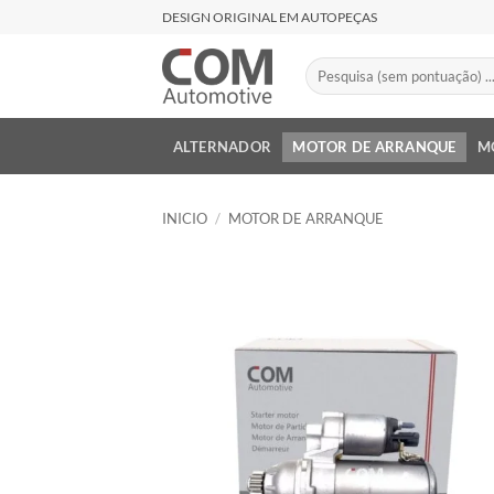
Saltar
DESIGN ORIGINAL EM AUTOPEÇAS
al
contenido
Buscar
por:
ALTERNADOR
MOTOR DE ARRANQUE
M
INICIO
/
MOTOR DE ARRANQUE