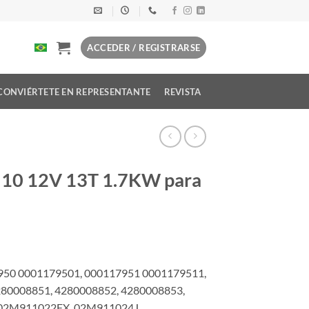
ACCEDER / REGISTRARSE
CONVIÉRTETE EN REPRESENTANTE
REVISTA
510 12V 13T 1.7KW para
7950 0001179501, 000117951 0001179511,
280008851, 4280008852, 4280008853,
02M911022FX, 02M911024J,