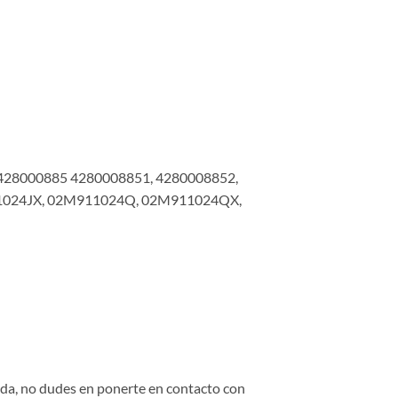
428000885 4280008851, 4280008852,
1024JX, 02M911024Q, 02M911024QX,
duda, no dudes en ponerte en contacto con