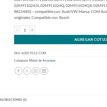
02M911024JX, 02M911024Q, 02M911024QX, 02M911
88214402 – compatible con: Audi/VW. Marca: COM Auto
originales. Compatible con: Bosch
Motor de arranque de 0001179510 12V 13T 1.7KW para VW 
AGREGAR COTIZ
SKU:
6000.9512-COM
Categoría:
Motor de Arranque
ALORACIONES (0)