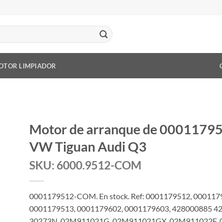
OTOR LIMPIADOR
Motor de arranque de 0001179
VW Tiguan Audi Q3
SKU: 6000.9512-COM
0001179512-COM. En stock. Ref: 0001179512, 00011
0001179513, 0001179602, 0001179603, 428000885 4
30273N, 02M911021G, 02M911021GX, 02M911022F, 