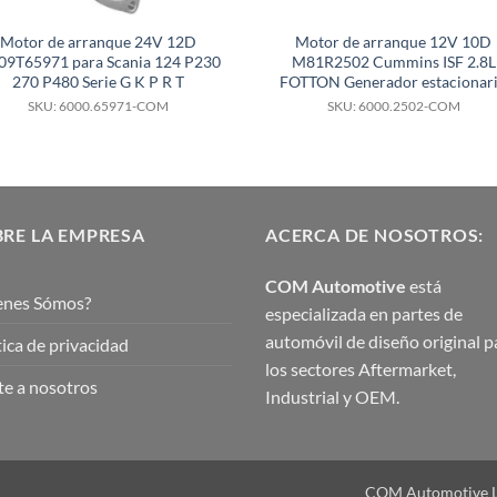
Motor de arranque 24V 12D
Motor de arranque 12V 10D
9T65971 para Scania 124 P230
M81R2502 Cummins ISF 2.8L
270 P480 Serie G K P R T
FOTTON Generador estacionar
SKU: 6000.65971-COM
SKU: 6000.2502-COM
RE LA EMPRESA
ACERCA DE NOSOTROS:
COM Automotive
está
enes Sómos?
especializada en partes de
automóvil de diseño original p
tica de privacidad
los sectores Aftermarket,
e a nosotros
Industrial y OEM.
COM Automotive Ltd