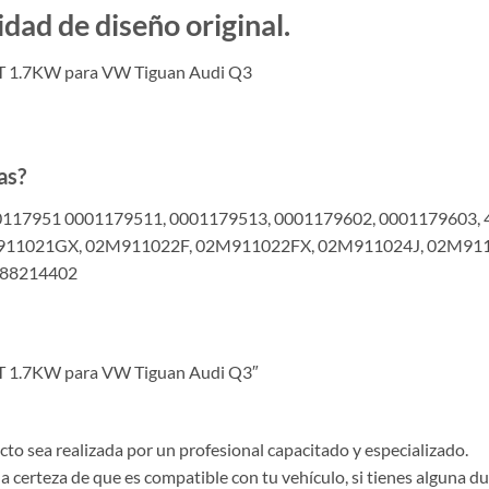
d de diseño original.
T 1.7KW para VW Tiguan Audi Q3
as?
0117951 0001179511, 0001179513, 0001179602, 0001179603, 
911021GX, 02M911022F, 02M911022FX, 02M911024J, 02M91
 88214402
T 1.7KW para VW Tiguan Audi Q3″
o sea realizada por un profesional capacitado y especializado.
la certeza de que es compatible con tu vehículo, si tienes alguna 