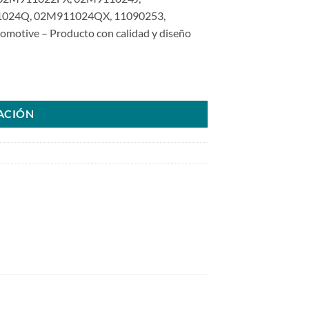
024Q, 02M911024QX, 11090253,
motive – Producto con calidad y diseño
Tiguan Audi Q3SKU: 6000.9512-COM cantidad
ACIÓN