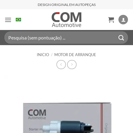
Saltar
DESIGN ORIGINAL EM AUTOPEÇAS
al
contenido
Buscar
por:
INICIO
/
MOTOR DE ARRANQUE